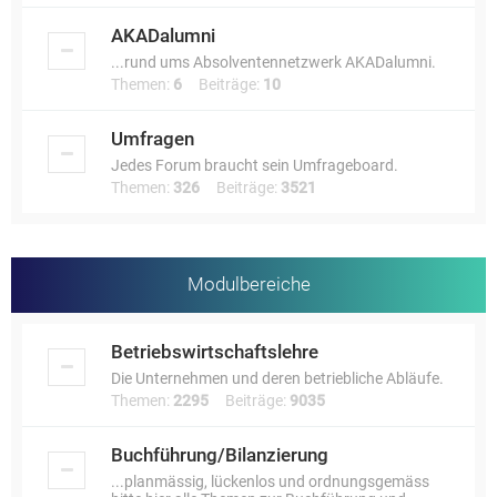
AKADalumni
...rund ums Absolventennetzwerk AKADalumni.
Themen:
6
Beiträge:
10
Umfragen
Jedes Forum braucht sein Umfrageboard.
Themen:
326
Beiträge:
3521
Modulbereiche
Betriebswirtschaftslehre
Die Unternehmen und deren betriebliche Abläufe.
Themen:
2295
Beiträge:
9035
Buchführung/Bilanzierung
...planmässig, lückenlos und ordnungsgemäss