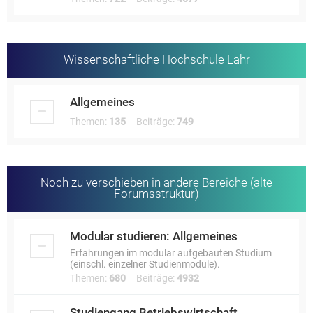
Wissenschaftliche Hochschule Lahr
Allgemeines
Themen:
135
Beiträge:
749
Noch zu verschieben in andere Bereiche (alte
Forumsstruktur)
Modular studieren: Allgemeines
Erfahrungen im modular aufgebauten Studium
(einschl. einzelner Studienmodule).
Themen:
680
Beiträge:
4932
Studiengang Betriebswirtschaft