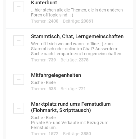
Kunterbunt
...hier stehen alle die Themen, die in den anderen
Foren offtopic sind. :-)
Themen:
2400
Beiträge:
20061
Stammtisch, Chat, Lerngemeinschaften
Wer trifft sich wo und wann - offline ;-) zum
Stammtisch oder online im Chat? Ausserdem:
Suche nach Lernpartnern/Lerngemeinschaften.
Themen:
739
Beiträge:
2378
Mitfahrgelegenheiten
Suche - Biete
Themen:
538
Beiträge:
721
Marktplatz rund ums Fernstudium
(Flohmarkt, Skripttausch)
Suche - Biete
Private An- und Verkäufe mit Bezug zum
Fernstudium.
Themen:
1572
Beiträge:
3880