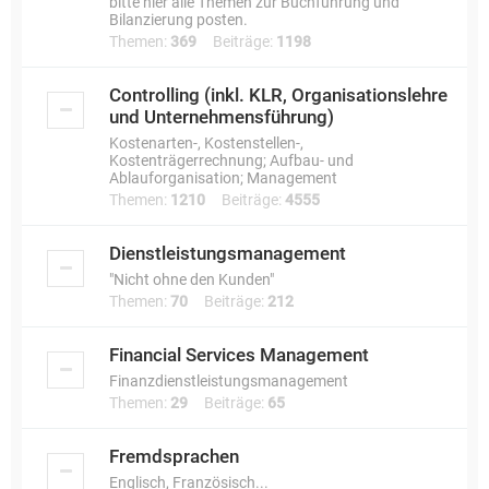
bitte hier alle Themen zur Buchführung und
Bilanzierung posten.
Themen:
369
Beiträge:
1198
Controlling (inkl. KLR, Organisationslehre
und Unternehmensführung)
Kostenarten-, Kostenstellen-,
Kostenträgerrechnung; Aufbau- und
Ablauforganisation; Management
Themen:
1210
Beiträge:
4555
Dienstleistungsmanagement
"Nicht ohne den Kunden"
Themen:
70
Beiträge:
212
Financial Services Management
Finanzdienstleistungsmanagement
Themen:
29
Beiträge:
65
Fremdsprachen
Englisch, Französisch...