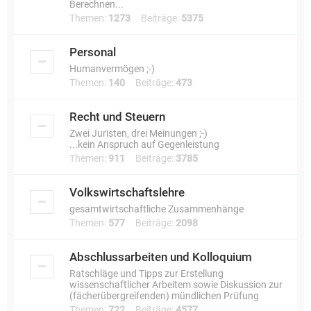
Berechnen...
Themen:
1273
Beiträge:
5375
Personal
Humanvermögen ;-)
Themen:
140
Beiträge:
473
Recht und Steuern
Zwei Juristen, drei Meinungen ;-)
...kein Anspruch auf Gegenleistung
Themen:
911
Beiträge:
3785
Volkswirtschaftslehre
gesamtwirtschaftliche Zusammenhänge
Themen:
577
Beiträge:
2098
Abschlussarbeiten und Kolloquium
Ratschläge und Tipps zur Erstellung
wissenschaftlicher Arbeitem sowie Diskussion zur
(fächerübergreifenden) mündlichen Prüfung
Themen:
722
Beiträge:
4577