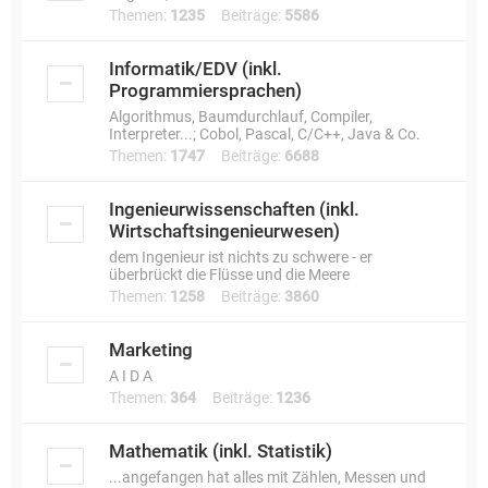
Themen:
1235
Beiträge:
5586
Informatik/EDV (inkl.
Programmiersprachen)
Algorithmus, Baumdurchlauf, Compiler,
Interpreter...; Cobol, Pascal, C/C++, Java & Co.
Themen:
1747
Beiträge:
6688
Ingenieurwissenschaften (inkl.
Wirtschaftsingenieurwesen)
dem Ingenieur ist nichts zu schwere - er
überbrückt die Flüsse und die Meere
Themen:
1258
Beiträge:
3860
Marketing
A I D A
Themen:
364
Beiträge:
1236
Mathematik (inkl. Statistik)
...angefangen hat alles mit Zählen, Messen und