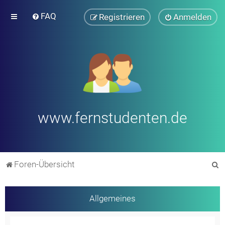
FAQ
Registrieren
Anmelden
www.fernstudenten.de
S
Foren-Übersicht
u
c
Allgemeines
h
e