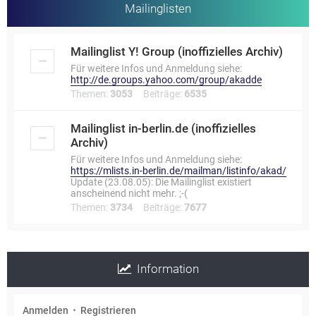
Mailinglisten
Mailinglist Y! Group (inoffizielles Archiv)
Für weitere Infos und Anmeldung siehe:
http://de.groups.yahoo.com/group/akadde
Themen:
3053
Beiträge:
6535
Mailinglist in-berlin.de (inoffizielles
Archiv)
Für weitere Infos und Anmeldung siehe:
https://mlists.in-berlin.de/mailman/listinfo/akad/
Update (23.08.05): Die Mailinglist existiert
anscheinend nicht mehr. ;-(
Themen:
3734
Beiträge:
7677
Information
Anmelden
•
Registrieren