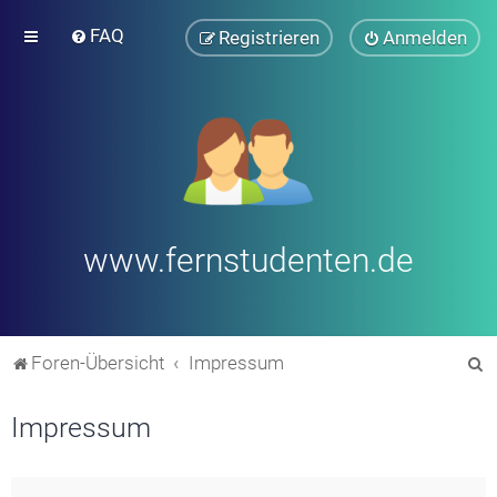
FAQ
Registrieren
Anmelden
www.fernstudenten.de
S
Foren-Übersicht
Impressum
u
Impressum
c
h
e