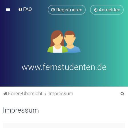
FAQ
Registrieren
Anmelden
www.fernstudenten.de
S
Foren-Übersicht
Impressum
u
Impressum
c
h
e