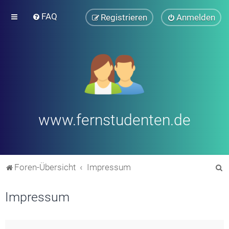
FAQ
Registrieren
Anmelden
www.fernstudenten.de
S
Foren-Übersicht
Impressum
u
Impressum
c
h
e