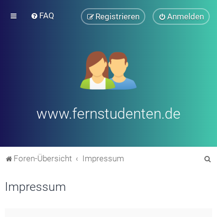
FAQ
Registrieren
Anmelden
www.fernstudenten.de
S
Foren-Übersicht
Impressum
u
Impressum
c
h
e