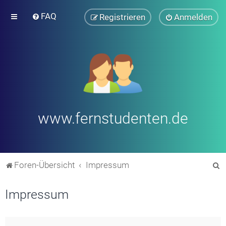
FAQ
Registrieren
Anmelden
www.fernstudenten.de
S
Foren-Übersicht
Impressum
u
Impressum
c
h
e