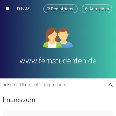
FAQ
Registrieren
Anmelden
www.fernstudenten.de
S
Foren-Übersicht
Impressum
u
Impressum
c
h
e