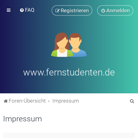
FAQ
Registrieren
Anmelden
www.fernstudenten.de
S
Foren-Übersicht
Impressum
u
Impressum
c
h
e