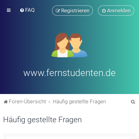
FAQ
Registrieren
Anmelden
www.fernstudenten.de
S
Foren-Übersicht
Häufig gestellte Fragen
u
Häufig gestellte Fragen
c
h
e