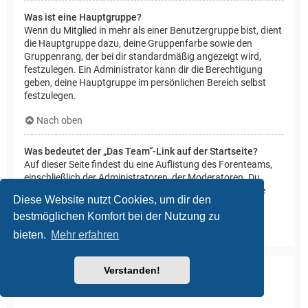
Was ist eine Hauptgruppe?
Wenn du Mitglied in mehr als einer Benutzergruppe bist, dient
die Hauptgruppe dazu, deine Gruppenfarbe sowie den
Gruppenrang, der bei dir standardmäßig angezeigt wird,
festzulegen. Ein Administrator kann dir die Berechtigung
geben, deine Hauptgruppe im persönlichen Bereich selbst
festzulegen.
Nach oben
Was bedeutet der „Das Team“-Link auf der Startseite?
Auf dieser Seite findest du eine Auflistung des Forenteams,
einschließlich der Administratoren, der Moderatoren. Du
findest hier auch weitere Informationen wie die Foren, die
Diese Website nutzt Cookies, um dir den
diese im Einzelnen moderieren.
bestmöglichen Komfort bei der Nutzung zu
Nach oben
bieten.
Mehr erfahren
Verstanden!
Private Nachrichten