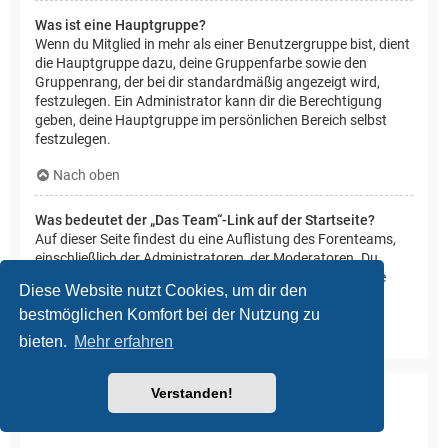
Was ist eine Hauptgruppe?
Wenn du Mitglied in mehr als einer Benutzergruppe bist, dient
die Hauptgruppe dazu, deine Gruppenfarbe sowie den
Gruppenrang, der bei dir standardmäßig angezeigt wird,
festzulegen. Ein Administrator kann dir die Berechtigung
geben, deine Hauptgruppe im persönlichen Bereich selbst
festzulegen.
Nach oben
Was bedeutet der „Das Team“-Link auf der Startseite?
Auf dieser Seite findest du eine Auflistung des Forenteams,
einschließlich der Administratoren, der Moderatoren. Du
findest hier auch weitere Informationen wie die Foren, die
Diese Website nutzt Cookies, um dir den
diese im Einzelnen moderieren.
bestmöglichen Komfort bei der Nutzung zu
Nach oben
bieten.
Mehr erfahren
Verstanden!
Private Nachrichten