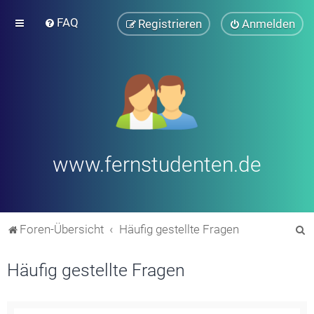
FAQ
Registrieren
Anmelden
www.fernstudenten.de
S
Foren-Übersicht
Häufig gestellte Fragen
u
Häufig gestellte Fragen
c
h
e