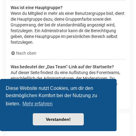
Was ist eine Hauptgruppe?
Wenn du Mitglied in mehr als einer Benutzergruppe bist, dient
die Hauptgruppe dazu, deine Gruppenfarbe sowie den
Gruppenrang, der bei dir standardmäßig angezeigt wird,
festzulegen. Ein Administrator kann dir die Berechtigung
geben, deine Hauptgruppe im persönlichen Bereich selbst
festzulegen.
Nach oben
Was bedeutet der „Das Team“-Link auf der Startseite?
Auf dieser Seite findest du eine Auflistung des Forenteams,
einschließlich der Administratoren, der Moderatoren. Du
findest hier auch weitere Informationen wie die Foren, die
Diese Website nutzt Cookies, um dir den
diese im Einzelnen moderieren.
bestmöglichen Komfort bei der Nutzung zu
Nach oben
bieten.
Mehr erfahren
Verstanden!
Private Nachrichten