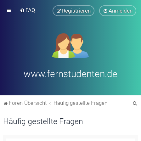
FAQ
Registrieren
Anmelden
www.fernstudenten.de
S
Foren-Übersicht
Häufig gestellte Fragen
u
Häufig gestellte Fragen
c
h
e