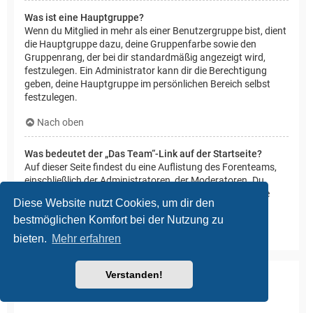
Was ist eine Hauptgruppe?
Wenn du Mitglied in mehr als einer Benutzergruppe bist, dient
die Hauptgruppe dazu, deine Gruppenfarbe sowie den
Gruppenrang, der bei dir standardmäßig angezeigt wird,
festzulegen. Ein Administrator kann dir die Berechtigung
geben, deine Hauptgruppe im persönlichen Bereich selbst
festzulegen.
Nach oben
Was bedeutet der „Das Team“-Link auf der Startseite?
Auf dieser Seite findest du eine Auflistung des Forenteams,
einschließlich der Administratoren, der Moderatoren. Du
findest hier auch weitere Informationen wie die Foren, die
Diese Website nutzt Cookies, um dir den
diese im Einzelnen moderieren.
bestmöglichen Komfort bei der Nutzung zu
Nach oben
bieten.
Mehr erfahren
Verstanden!
Private Nachrichten