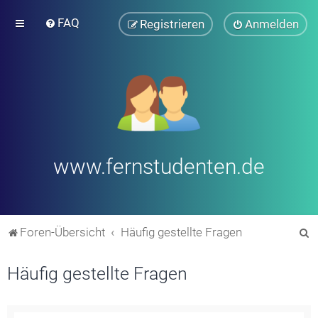
FAQ
Registrieren
Anmelden
www.fernstudenten.de
S
Foren-Übersicht
Häufig gestellte Fragen
u
Häufig gestellte Fragen
c
h
e