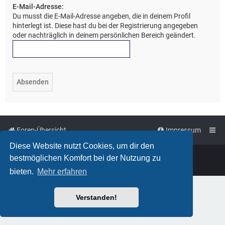
E-Mail-Adresse:
Du musst die E-Mail-Adresse angeben, die in deinem Profil
hinterlegt ist. Diese hast du bei der Registrierung angegeben
oder nachträglich in deinem persönlichen Bereich geändert.
Foren-Übersicht
Impressum
Diese Website nutzt Cookies, um dir den
Powered by
phpBB
™
bestmöglichen Komfort bei der Nutzung zu
Deutsche Übersetzung durch
phpBB.de
bieten.
Mehr erfahren
Verstanden!