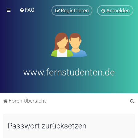
FAQ
Registrieren
Anmelden
www.fernstudenten.de
S
Foren-Übersicht
u
c
Passwort zurücksetzen
h
e