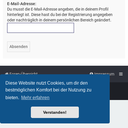
E-Mail-Adresse:
Du musst die E-Mail-Adresse angeben, die in deinem Profil
hinterlegt ist. Diese hast du bei der Registrierung angegeben
oder nachträglich in deinem persönlichen Bereich geändert.
Foren-Übersicht
Impressum
Diese Website nutzt Cookies, um dir den
Powered by
phpBB
™
bestmöglichen Komfort bei der Nutzung zu
Deutsche Übersetzung durch
phpBB.de
bieten.
Mehr erfahren
Verstanden!