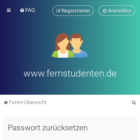
FAQ
Registrieren
Anmelden
www.fernstudenten.de
S
Foren-Übersicht
u
c
Passwort zurücksetzen
h
e