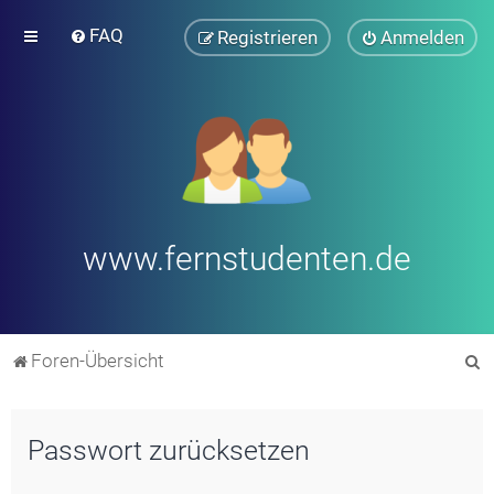
FAQ
Registrieren
Anmelden
www.fernstudenten.de
S
Foren-Übersicht
u
c
Passwort zurücksetzen
h
e