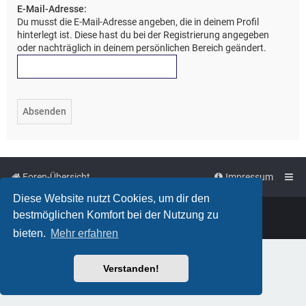
E-Mail-Adresse:
Du musst die E-Mail-Adresse angeben, die in deinem Profil
hinterlegt ist. Diese hast du bei der Registrierung angegeben
oder nachträglich in deinem persönlichen Bereich geändert.
Foren-Übersicht
Impressum
Diese Website nutzt Cookies, um dir den
Powered by
phpBB
™
bestmöglichen Komfort bei der Nutzung zu
Deutsche Übersetzung durch
phpBB.de
bieten.
Mehr erfahren
Verstanden!