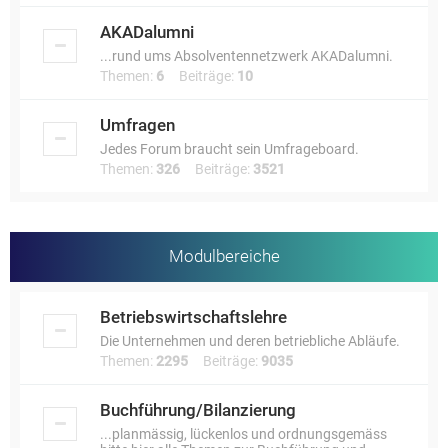
AKADalumni
...rund ums Absolventennetzwerk AKADalumni.
Themen:
6
Beiträge:
10
Umfragen
Jedes Forum braucht sein Umfrageboard.
Themen:
326
Beiträge:
3521
Modulbereiche
Betriebswirtschaftslehre
Die Unternehmen und deren betriebliche Abläufe.
Themen:
2295
Beiträge:
9035
Buchführung/Bilanzierung
...planmässig, lückenlos und ordnungsgemäss