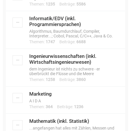
Themen:
1235
Beiträge:
5586
Informatik/EDV (inkl.
Programmiersprachen)
Algorithmus, Baumdurchlauf, Compiler,
Interpreter...; Cobol, Pascal, C/C++, Java & Co.
Themen:
1747
Beiträge:
6688
Ingenieurwissenschaften (inkl.
Wirtschaftsingenieurwesen)
dem Ingenieur ist nichts zu schwere - er
überbrückt die Flüsse und die Meere
Themen:
1258
Beiträge:
3860
Marketing
A I D A
Themen:
364
Beiträge:
1236
Mathematik (inkl. Statistik)
...angefangen hat alles mit Zählen, Messen und