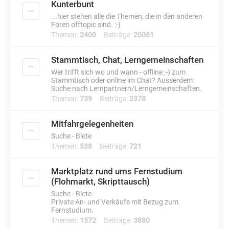
Kunterbunt
...hier stehen alle die Themen, die in den anderen
Foren offtopic sind. :-)
Themen:
2400
Beiträge:
20061
Stammtisch, Chat, Lerngemeinschaften
Wer trifft sich wo und wann - offline ;-) zum
Stammtisch oder online im Chat? Ausserdem:
Suche nach Lernpartnern/Lerngemeinschaften.
Themen:
739
Beiträge:
2378
Mitfahrgelegenheiten
Suche - Biete
Themen:
538
Beiträge:
721
Marktplatz rund ums Fernstudium
(Flohmarkt, Skripttausch)
Suche - Biete
Private An- und Verkäufe mit Bezug zum
Fernstudium.
Themen:
1572
Beiträge:
3880