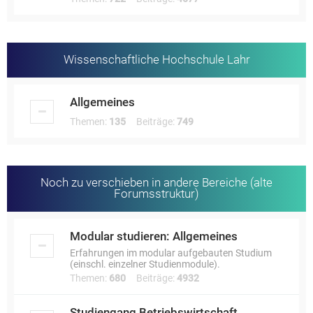
Wissenschaftliche Hochschule Lahr
Allgemeines
Themen:
135
Beiträge:
749
Noch zu verschieben in andere Bereiche (alte
Forumsstruktur)
Modular studieren: Allgemeines
Erfahrungen im modular aufgebauten Studium
(einschl. einzelner Studienmodule).
Themen:
680
Beiträge:
4932
Studiengang Betriebswirtschaft