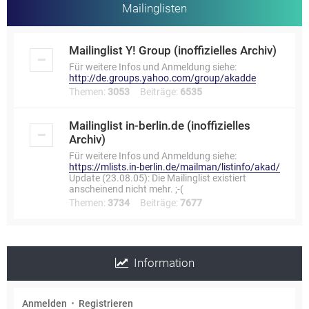
Mailinglisten
Mailinglist Y! Group (inoffizielles Archiv)
Für weitere Infos und Anmeldung siehe:
http://de.groups.yahoo.com/group/akadde
Themen:
3053
Beiträge:
6535
Mailinglist in-berlin.de (inoffizielles
Archiv)
Für weitere Infos und Anmeldung siehe:
https://mlists.in-berlin.de/mailman/listinfo/akad/
Update (23.08.05): Die Mailinglist existiert
anscheinend nicht mehr. ;-(
Themen:
3734
Beiträge:
7677
Information
Anmelden
•
Registrieren