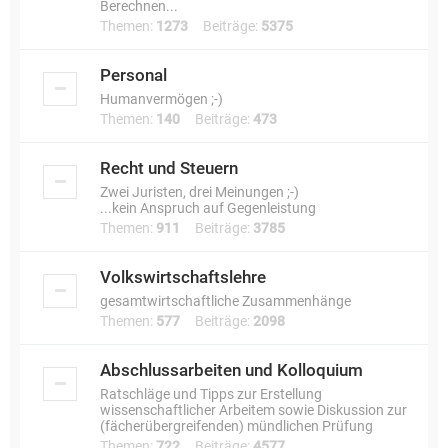
Berechnen...
Themen:
1273
Beiträge:
5375
Personal
Humanvermögen ;-)
Themen:
140
Beiträge:
473
Recht und Steuern
Zwei Juristen, drei Meinungen ;-)
...kein Anspruch auf Gegenleistung
Themen:
911
Beiträge:
3785
Volkswirtschaftslehre
gesamtwirtschaftliche Zusammenhänge
Themen:
577
Beiträge:
2098
Abschlussarbeiten und Kolloquium
Ratschläge und Tipps zur Erstellung
wissenschaftlicher Arbeitem sowie Diskussion zur
(fächerübergreifenden) mündlichen Prüfung
Themen:
722
Beiträge:
4577