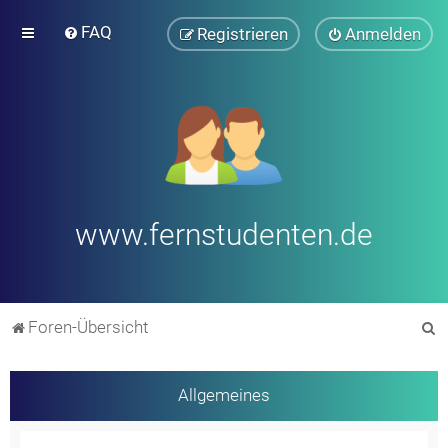
FAQ
Registrieren
Anmelden
www.fernstudenten.de
S
Foren-Übersicht
u
c
Allgemeines
h
e