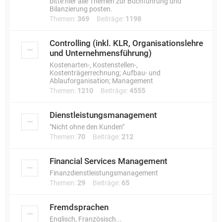
bitte hier alle Themen zur Buchführung und
Bilanzierung posten.
Themen:
369
Beiträge:
1198
Controlling (inkl. KLR, Organisationslehre
und Unternehmensführung)
Kostenarten-, Kostenstellen-,
Kostenträgerrechnung; Aufbau- und
Ablauforganisation; Management
Themen:
1210
Beiträge:
4555
Dienstleistungsmanagement
"Nicht ohne den Kunden"
Themen:
70
Beiträge:
212
Financial Services Management
Finanzdienstleistungsmanagement
Themen:
29
Beiträge:
65
Fremdsprachen
Englisch, Französisch...