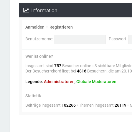
Information
Anmelden
•
Registrieren
Benutzername:
Passwort:
Wer ist online?
Insgesamt sind
757
Besucher online :: 3 sichtbare Mitglied
Der Besucherrekord liegt bei
4816
Besuchern, die am 20.10.
Legende:
Administratoren
,
Globale Moderatoren
Statistik
Beiträge insgesamt
102266
• Themen insgesamt
26119
• 