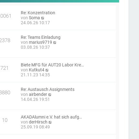
Re: Konzentration
20061
N
von
Soma
e
24.06.26 10:17
u
e
Re: Teams Einladung
s
2378
N
von
marius9719
t
e
03.08.26 10:37
e
u
r
e
B
s
e
Biete MFG für AUT20 Labor Kre…
t
i
721
N
von
Kutkut4
e
t
e
21.11.23 14:35
r
r
u
B
a
e
e
g
Re: Austausch Assignments
s
i
3880
N
von
airbender
t
t
e
14.04.26 19:51
e
r
u
r
a
e
B
g
s
e
AKADAlumni e.V. hat sich aufg…
t
i
10
N
von
derHirsch
e
t
e
25.09.19 08:49
r
r
u
B
a
e
e