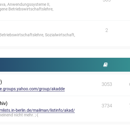
ava, Anwendungssysteme II,
ne Betriebswirtschaftslehre,
2
riebswirtschaftslehre, Sozialwirtschaft,
)
3053
/de.groups.yahoo.com/group/akadde
hiv)
3734
/mlists.in-berlin.de/mailman/listinfo/akad/
heinend nicht mehr. ;-(