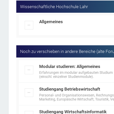
Wissenschaftliche Hochschule Lahr
Allgemeines
Noch zu verschieben in andere Bereiche (alte For
Modular studieren: Allgemeines
Erfahrungen im modular aufgebauten Studium
(einschl. einzelner Studienmodule).
Studiengang Betriebswirtschaft
Personal- und Organisationswesen, Rechnungswe
Marketing, Europäische Wirtschaft, Touristik,
Studiengang Wirtschaftsinformatik