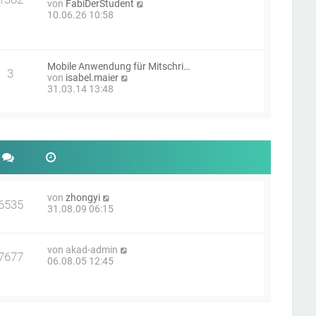
t
N
von
FabiDerStudent
e
r
e
10.06.26 10:58
r
a
u
B
g
e
e
s
i
t
t
Mobile Anwendung für Mitschri…
e
3
r
N
von
isabel.maier
r
a
e
31.03.14 13:48
B
g
u
e
e
i
s
t
t
r
e
a
r
g
B
e
i
N
von
zhongyi
t
6535
e
31.08.09 06:15
r
u
a
e
g
s
N
von
akad-admin
t
7677
e
06.08.05 12:45
e
u
r
e
B
s
e
t
i