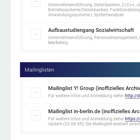
Unternehmensführung, Datenbanken, C/C++, J
Betriebssysteme/Datenbanken, Funktionsbezoge
Anwendungssysteme I, Systemanalyse
Aufbaustudiengang Sozialwirtschaft
Unternehmensführung, Personalmanagement, Bet
Marketing
Mailinglisten
Mailinglist Y! Group (inoffizielles Archiv
Für weitere Infos und Anmeldung siehe:
http:/
Mailinglist in-berlin.de (inoffizielles Arc
Für weitere Infos und Anmeldung siehe:
https:/
Update (23.08.05): Die Mailinglist existiert ansc