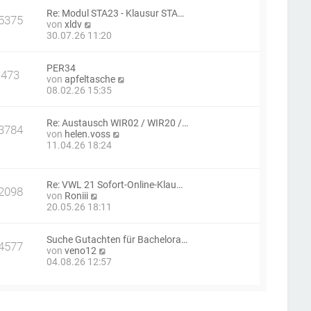
e
B
a
Re: Modul STA23 - Klausur STA…
s
e
g
5375
N
von
xldv
t
i
e
30.07.26 11:20
e
t
u
r
r
e
B
a
PER34
s
e
g
473
N
von
apfeltasche
t
i
e
08.02.26 15:35
e
t
u
r
r
e
B
a
Re: Austausch WIR02 / WIR20 /…
s
e
g
3784
N
von
helen.voss
t
i
e
11.04.26 18:24
e
t
u
r
r
e
B
a
s
e
g
Re: VWL 21 Sofort-Online-Klau…
t
i
2098
N
von
Roniii
e
t
e
20.05.26 18:11
r
r
u
B
a
e
e
g
Suche Gutachten für Bachelora…
s
i
4577
N
von
veno12
t
t
e
04.08.26 12:57
e
r
u
r
a
e
B
g
s
e
t
i