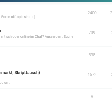
2400
 Foren offtopic sind. :-)
n
739
tammtisch oder online im Chat? Ausserdem: Suche
538
hmarkt, Skripttausch)
1572
tudium.
6