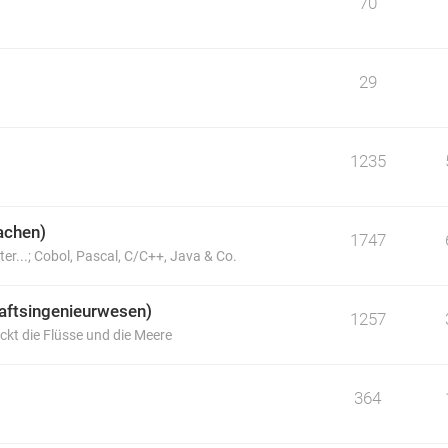
70
29
1235
achen)
1747
er...; Cobol, Pascal, C/C++, Java & Co.
haftsingenieurwesen)
1257
ckt die Flüsse und die Meere
364