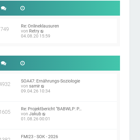
e
t
r
r
B
a
e
g
i
Re: Onlineklausuren
t
749
N
von
Retry
r
e
04.08.20 15:59
a
u
g
e
s
t
e
r
B
e
i
SOA47: Ernährungs-Soziologie
4932
t
N
von
samir
r
e
09.04.26 10:34
a
u
g
e
s
Re: Projektbericht "BABWLP: P…
t
1605
N
von
Jakub
e
e
01.08.26 00:01
r
u
B
e
e
s
i
FMI23 - SOK - 2026
t
1382