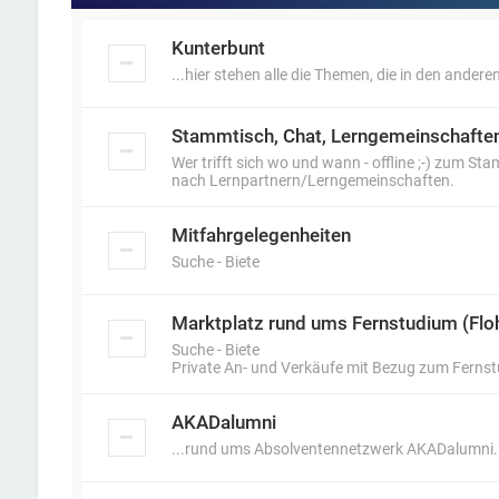
Kunterbunt
...hier stehen alle die Themen, die in den anderen
Stammtisch, Chat, Lerngemeinschafte
Wer trifft sich wo und wann - offline ;-) zum S
nach Lernpartnern/Lerngemeinschaften.
Mitfahrgelegenheiten
Suche - Biete
Marktplatz rund ums Fernstudium (Flo
Suche - Biete
Private An- und Verkäufe mit Bezug zum Ferns
AKADalumni
...rund ums Absolventennetzwerk AKADalumni.