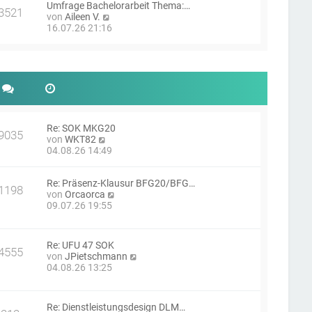
g
Umfrage Bachelorarbeit Thema:…
s
i
3521
N
von
Aileen V.
t
t
e
16.07.26 21:16
e
r
u
r
a
e
B
g
s
e
t
i
e
t
r
r
B
a
e
g
i
Re: SOK MKG20
9035
N
t
von
WKT82
e
r
04.08.26 14:49
u
a
e
g
Re: Präsenz-Klausur BFG20/BFG…
s
1198
N
von
Orcaorca
t
e
09.07.26 19:55
e
u
r
e
B
s
e
Re: UFU 47 SOK
t
i
4555
N
von
JPietschmann
e
t
e
04.08.26 13:25
r
r
u
B
a
e
e
g
s
i
Re: Dienstleistungsdesign DLM…
t