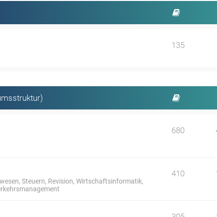
135
umsstruktur)
680
410
sen, Steuern, Revision, Wirtschaftsinformatik,
 Verkehrsmanagement
305