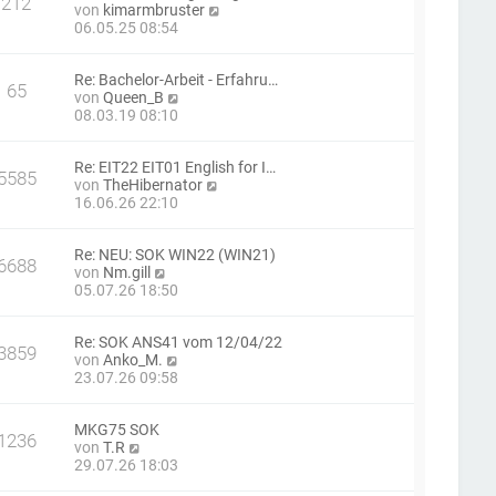
212
t
N
von
kimarmbruster
e
r
e
06.05.25 08:54
r
a
u
B
g
e
e
Re: Bachelor-Arbeit - Erfahru…
s
i
65
N
von
Queen_B
t
t
e
08.03.19 08:10
e
r
u
r
a
e
B
g
Re: EIT22 EIT01 English for I…
s
e
5585
N
von
TheHibernator
t
i
e
16.06.26 22:10
e
t
u
r
r
e
B
a
Re: NEU: SOK WIN22 (WIN21)
s
e
g
6688
N
von
Nm.gill
t
i
e
05.07.26 18:50
e
t
u
r
r
e
B
a
Re: SOK ANS41 vom 12/04/22
s
e
g
3859
N
von
Anko_M.
t
i
e
23.07.26 09:58
e
t
u
r
r
e
B
a
MKG75 SOK
s
e
g
1236
N
von
T.R
t
i
e
29.07.26 18:03
e
t
u
r
r