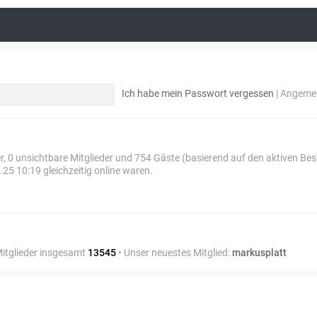
Ich habe mein Passwort vergessen
|
Angemel
er, 0 unsichtbare Mitglieder und 754 Gäste (basierend auf den aktiven Be
25 10:19 gleichzeitig online waren.
Mitglieder insgesamt
13545
• Unser neuestes Mitglied:
markusplatt