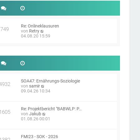
e
t
r
r
B
a
e
g
i
Re: Onlineklausuren
t
749
N
von
Retry
r
e
04.08.20 15:59
a
u
g
e
s
t
e
r
B
e
i
SOA47: Ernährungs-Soziologie
4932
t
N
von
samir
r
e
09.04.26 10:34
a
u
g
e
s
Re: Projektbericht "BABWLP: P…
t
1605
N
von
Jakub
e
e
01.08.26 00:01
r
u
B
e
e
s
i
FMI23 - SOK - 2026
t
1382