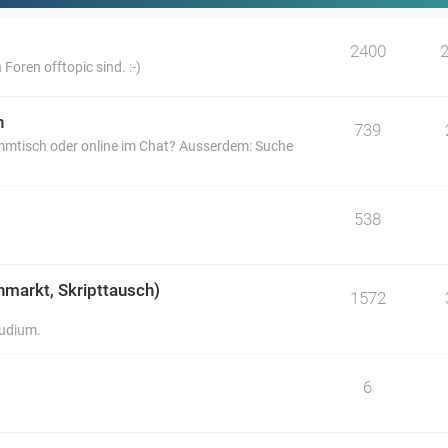
2400
 Foren offtopic sind. :-)
n
739
tammtisch oder online im Chat? Ausserdem: Suche
538
hmarkt, Skripttausch)
1572
tudium.
6