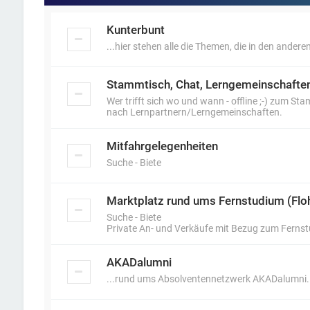
Kunterbunt
...hier stehen alle die Themen, die in den anderen
Stammtisch, Chat, Lerngemeinschafte
Wer trifft sich wo und wann - offline ;-) zum S
nach Lernpartnern/Lerngemeinschaften.
Mitfahrgelegenheiten
Suche - Biete
Marktplatz rund ums Fernstudium (Flo
Suche - Biete
Private An- und Verkäufe mit Bezug zum Ferns
AKADalumni
...rund ums Absolventennetzwerk AKADalumni.