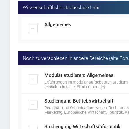
Wissenschaftliche Hochschule Lahr
Allgemeines
Noch zu verschieben in andere Bereiche (alte For
Modular studieren: Allgemeines
Erfahrungen im modular aufgebauten Studium
(einschl. einzelner Studienmodule).
Studiengang Betriebswirtschaft
Personal- und Organisationswesen, Rechnungswe
Marketing, Europäische Wirtschaft, Touristik,
Studiengang Wirtschaftsinformatik