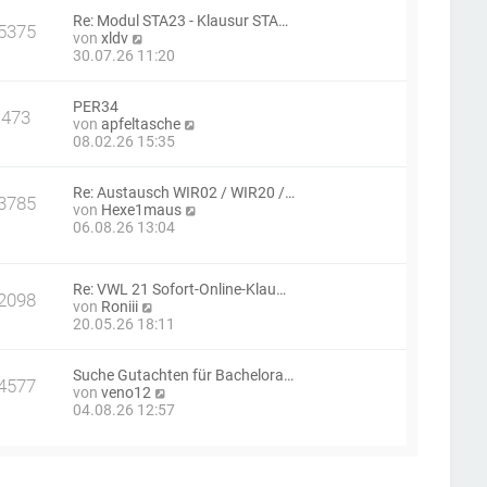
e
B
a
Re: Modul STA23 - Klausur STA…
s
e
g
5375
N
von
xldv
t
i
e
30.07.26 11:20
e
t
u
r
r
e
B
a
PER34
s
e
g
473
N
von
apfeltasche
t
i
e
08.02.26 15:35
e
t
u
r
r
e
B
a
Re: Austausch WIR02 / WIR20 /…
s
e
g
3785
N
von
Hexe1maus
t
i
e
06.08.26 13:04
e
t
u
r
r
e
B
a
s
e
g
Re: VWL 21 Sofort-Online-Klau…
t
i
2098
N
von
Roniii
e
t
e
20.05.26 18:11
r
r
u
B
a
e
e
g
Suche Gutachten für Bachelora…
s
i
4577
N
von
veno12
t
t
e
04.08.26 12:57
e
r
u
r
a
e
B
g
s
e
t
i