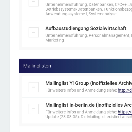
Unternehmensführung, Datenbanken, C/C++, J
Betriebssysteme/Datenbanken, Funktionsbezoge
Anwendungssysteme I, Systemanalyse
Aufbaustudiengang Sozialwirtschaft
Unternehmensführung, Personalmanagement, Bet
Marketing
Mailinglisten
Mailinglist Y! Group (inoffizielles Archiv
Für weitere Infos und Anmeldung siehe:
http:/
Mailinglist in-berlin.de (inoffizielles Arc
Für weitere Infos und Anmeldung siehe:
https:/
Update (23.08.05): Die Mailinglist existiert ansc