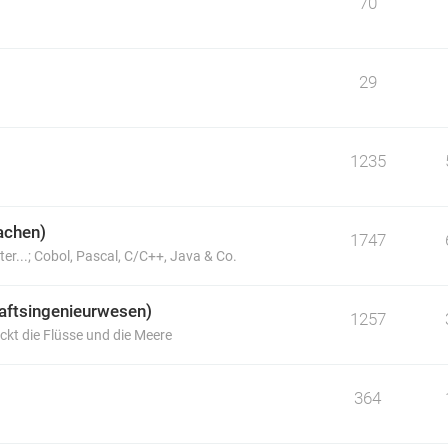
70
29
1235
achen)
1747
er...; Cobol, Pascal, C/C++, Java & Co.
haftsingenieurwesen)
1257
ckt die Flüsse und die Meere
364