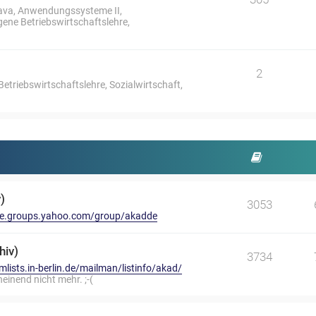
ava, Anwendungssysteme II,
ne Betriebswirtschaftslehre,
2
riebswirtschaftslehre, Sozialwirtschaft,
)
3053
/de.groups.yahoo.com/group/akadde
hiv)
3734
/mlists.in-berlin.de/mailman/listinfo/akad/
heinend nicht mehr. ;-(