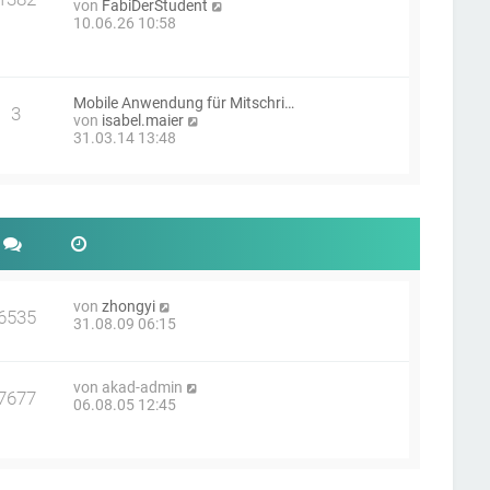
t
N
von
FabiDerStudent
e
r
e
10.06.26 10:58
r
a
u
B
g
e
e
s
i
t
t
Mobile Anwendung für Mitschri…
e
3
r
N
von
isabel.maier
r
a
e
31.03.14 13:48
B
g
u
e
e
i
s
t
t
r
e
a
r
g
B
e
i
N
von
zhongyi
t
6535
e
31.08.09 06:15
r
u
a
e
g
s
N
von
akad-admin
t
7677
e
06.08.05 12:45
e
u
r
e
B
s
e
t
i