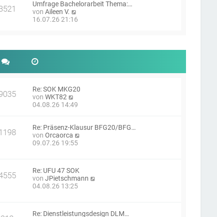
g
Umfrage Bachelorarbeit Thema:…
s
i
3521
N
von
Aileen V.
t
t
e
16.07.26 21:16
e
r
u
r
a
e
B
g
s
e
t
i
e
t
r
r
B
a
e
g
i
Re: SOK MKG20
9035
N
t
von
WKT82
e
r
04.08.26 14:49
u
a
e
g
Re: Präsenz-Klausur BFG20/BFG…
s
1198
N
von
Orcaorca
t
e
09.07.26 19:55
e
u
r
e
B
s
e
Re: UFU 47 SOK
t
i
4555
N
von
JPietschmann
e
t
e
04.08.26 13:25
r
r
u
B
a
e
e
g
s
i
Re: Dienstleistungsdesign DLM…
t