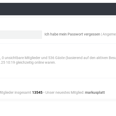
Ich habe mein Passwort vergessen
|
Angemel
ed, 0 unsichtbare Mitglieder und 536 Gäste (basierend auf den aktiven Bes
25 10:19 gleichzeitig online waren.
Mitglieder insgesamt
13545
• Unser neuestes Mitglied:
markusplatt