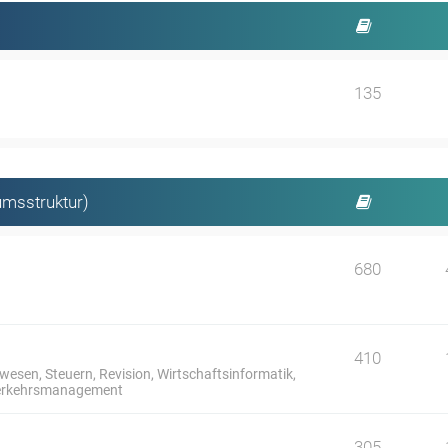
135
umsstruktur)
680
410
sen, Steuern, Revision, Wirtschaftsinformatik,
 Verkehrsmanagement
305