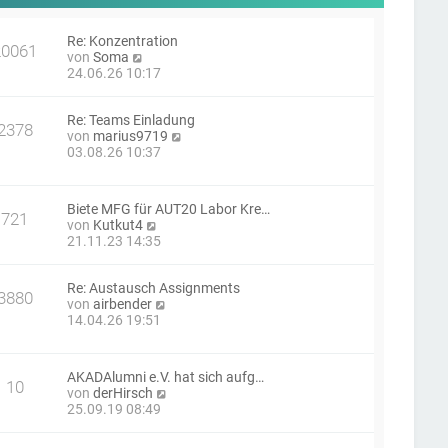
Re: Konzentration
20061
N
von
Soma
e
24.06.26 10:17
u
e
Re: Teams Einladung
s
2378
N
von
marius9719
t
e
03.08.26 10:37
e
u
r
e
B
s
e
Biete MFG für AUT20 Labor Kre…
t
i
721
N
von
Kutkut4
e
t
e
21.11.23 14:35
r
r
u
B
a
e
e
g
Re: Austausch Assignments
s
i
3880
N
von
airbender
t
t
e
14.04.26 19:51
e
r
u
r
a
e
B
g
s
e
AKADAlumni e.V. hat sich aufg…
t
i
10
N
von
derHirsch
e
t
e
25.09.19 08:49
r
r
u
B
a
e
e