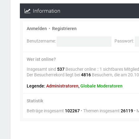
Information
Anmelden
•
Registrieren
Benutzername:
Passwort:
Wer ist online?
Insgesamt sind
537
Besucher online :: 1 sichtbares Mitgli
Der Besucherrekord liegt bei
4816
Besuchern, die am 20.10.
Legende:
Administratoren
,
Globale Moderatoren
Statistik
Beiträge insgesamt
102267
• Themen insgesamt
26119
• 