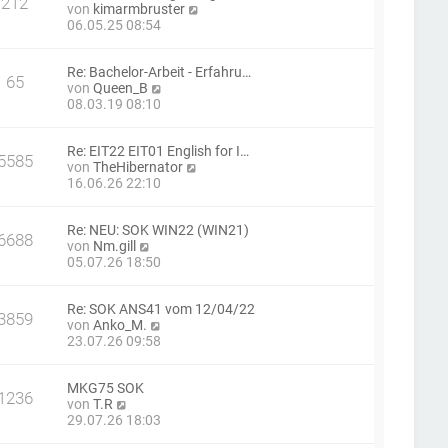
212
t
N
von
kimarmbruster
e
r
e
06.05.25 08:54
r
a
u
B
g
e
e
Re: Bachelor-Arbeit - Erfahru…
s
i
65
N
von
Queen_B
t
t
e
08.03.19 08:10
e
r
u
r
a
e
B
g
Re: EIT22 EIT01 English for I…
s
e
5585
N
von
TheHibernator
t
i
e
16.06.26 22:10
e
t
u
r
r
e
B
a
Re: NEU: SOK WIN22 (WIN21)
s
e
g
6688
N
von
Nm.gill
t
i
e
05.07.26 18:50
e
t
u
r
r
e
B
a
Re: SOK ANS41 vom 12/04/22
s
e
g
3859
N
von
Anko_M.
t
i
e
23.07.26 09:58
e
t
u
r
r
e
B
a
MKG75 SOK
s
e
g
1236
N
von
T.R
t
i
e
29.07.26 18:03
e
t
u
r
r