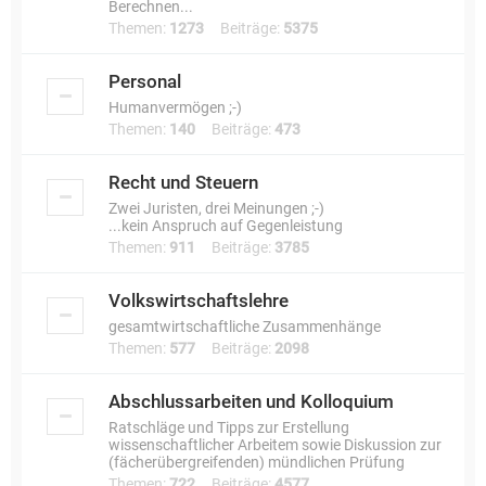
Berechnen...
Themen:
1273
Beiträge:
5375
Personal
Humanvermögen ;-)
Themen:
140
Beiträge:
473
Recht und Steuern
Zwei Juristen, drei Meinungen ;-)
...kein Anspruch auf Gegenleistung
Themen:
911
Beiträge:
3785
Volkswirtschaftslehre
gesamtwirtschaftliche Zusammenhänge
Themen:
577
Beiträge:
2098
Abschlussarbeiten und Kolloquium
Ratschläge und Tipps zur Erstellung
wissenschaftlicher Arbeitem sowie Diskussion zur
(fächerübergreifenden) mündlichen Prüfung
Themen:
722
Beiträge:
4577