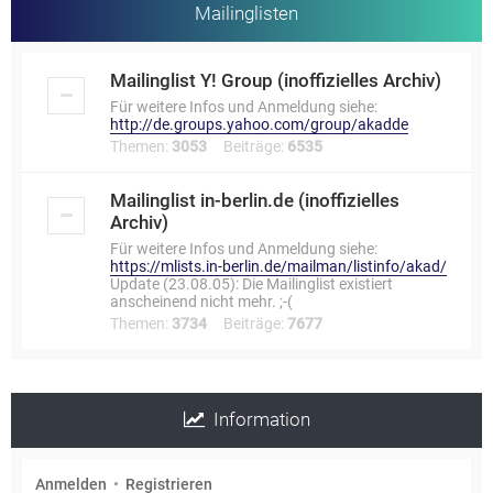
Mailinglisten
Mailinglist Y! Group (inoffizielles Archiv)
Für weitere Infos und Anmeldung siehe:
http://de.groups.yahoo.com/group/akadde
Themen:
3053
Beiträge:
6535
Mailinglist in-berlin.de (inoffizielles
Archiv)
Für weitere Infos und Anmeldung siehe:
https://mlists.in-berlin.de/mailman/listinfo/akad/
Update (23.08.05): Die Mailinglist existiert
anscheinend nicht mehr. ;-(
Themen:
3734
Beiträge:
7677
Information
Anmelden
•
Registrieren