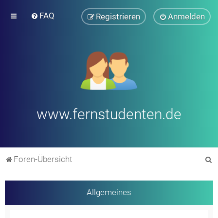
FAQ
Registrieren
Anmelden
www.fernstudenten.de
S
Foren-Übersicht
u
c
Allgemeines
h
e