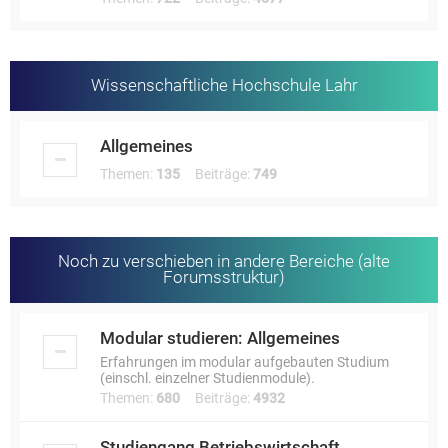
Wissenschaftliche Hochschule Lahr
Allgemeines
Themen:
135
Beiträge:
749
Noch zu verschieben in andere Bereiche (alte
Forumsstruktur)
Modular studieren: Allgemeines
Erfahrungen im modular aufgebauten Studium
(einschl. einzelner Studienmodule).
Themen:
680
Beiträge:
4932
Studiengang Betriebswirtschaft