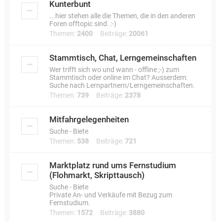
Kunterbunt
...hier stehen alle die Themen, die in den anderen
Foren offtopic sind. :-)
Themen:
2400
Beiträge:
20061
Stammtisch, Chat, Lerngemeinschaften
Wer trifft sich wo und wann - offline ;-) zum
Stammtisch oder online im Chat? Ausserdem:
Suche nach Lernpartnern/Lerngemeinschaften.
Themen:
739
Beiträge:
2378
Mitfahrgelegenheiten
Suche - Biete
Themen:
538
Beiträge:
721
Marktplatz rund ums Fernstudium
(Flohmarkt, Skripttausch)
Suche - Biete
Private An- und Verkäufe mit Bezug zum
Fernstudium.
Themen:
1572
Beiträge:
3880