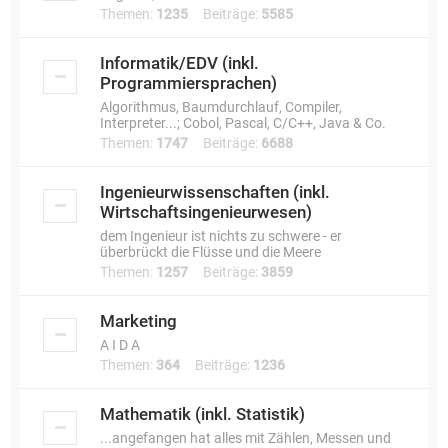
Themen:
1235
Beiträge:
5585
Informatik/EDV (inkl.
Programmiersprachen)
Algorithmus, Baumdurchlauf, Compiler,
Interpreter...; Cobol, Pascal, C/C++, Java & Co.
Themen:
1747
Beiträge:
6688
Ingenieurwissenschaften (inkl.
Wirtschaftsingenieurwesen)
dem Ingenieur ist nichts zu schwere - er
überbrückt die Flüsse und die Meere
Themen:
1257
Beiträge:
3859
Marketing
A I D A
Themen:
364
Beiträge:
1236
Mathematik (inkl. Statistik)
...angefangen hat alles mit Zählen, Messen und