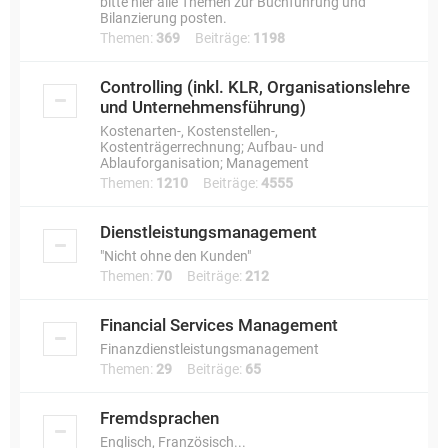
bitte hier alle Themen zur Buchführung und
Bilanzierung posten.
Themen:
369
Beiträge:
1198
Controlling (inkl. KLR, Organisationslehre
und Unternehmensführung)
Kostenarten-, Kostenstellen-,
Kostenträgerrechnung; Aufbau- und
Ablauforganisation; Management
Themen:
1210
Beiträge:
4555
Dienstleistungsmanagement
"Nicht ohne den Kunden"
Themen:
70
Beiträge:
212
Financial Services Management
Finanzdienstleistungsmanagement
Themen:
29
Beiträge:
65
Fremdsprachen
Englisch, Französisch...