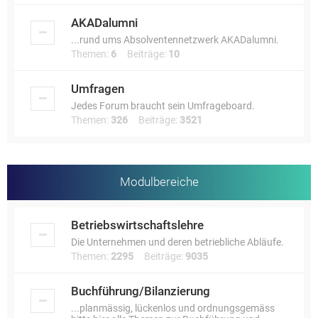
AKADalumni
...rund ums Absolventennetzwerk AKADalumni.
Themen:
6
Beiträge:
10
Umfragen
Jedes Forum braucht sein Umfrageboard.
Themen:
326
Beiträge:
3521
Modulbereiche
Betriebswirtschaftslehre
Die Unternehmen und deren betriebliche Abläufe.
Themen:
2295
Beiträge:
9035
Buchführung/Bilanzierung
...planmässig, lückenlos und ordnungsgemäss