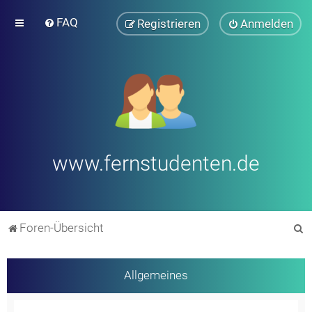
FAQ
Registrieren
Anmelden
www.fernstudenten.de
S
Foren-Übersicht
u
c
Allgemeines
h
e