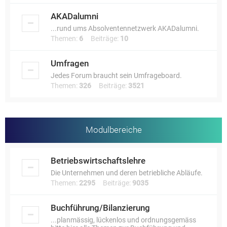
AKADalumni
...rund ums Absolventennetzwerk AKADalumni.
Themen:
6
Beiträge:
10
Umfragen
Jedes Forum braucht sein Umfrageboard.
Themen:
326
Beiträge:
3521
Modulbereiche
Betriebswirtschaftslehre
Die Unternehmen und deren betriebliche Abläufe.
Themen:
2295
Beiträge:
9035
Buchführung/Bilanzierung
...planmässig, lückenlos und ordnungsgemäss