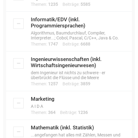
Themen:
1235
Beiträge:
5585
Informatik/EDV (inkl.
Programmiersprachen)
Algorithmus, Baumdurchlauf, Compiler,
Interpreter...; Cobol, Pascal, C/C++, Java & Co.
Themen:
1747
Beiträge:
6688
Ingenieurwissenschaften (inkl.
Wirtschaftsingenieurwesen)
dem Ingenieur ist nichts zu schwere - er
überbrückt die Flüsse und die Meere
Themen:
1257
Beiträge:
3859
Marketing
A I D A
Themen:
364
Beiträge:
1236
Mathematik (inkl. Statistik)
...angefangen hat alles mit Zählen, Messen und