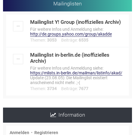
Mailinglisten
Mailinglist Y! Group (inoffizielles Archiv)
Für weitere Infos und Anmeldung siehe:
http://de.groups.yahoo.com/group/akadde
Themen:
3053
Beiträge:
6535
Mailinglist in-berlin.de (inoffizielles
Archiv)
Für weitere Infos und Anmeldung siehe:
https://mlists.in-berlin.de/mailman/listinfo/akad/
Update (23.08.05): Die Mailinglist existiert
anscheinend nicht mehr. ;-(
Themen:
3734
Beiträge:
7677
Information
Anmelden
•
Registrieren