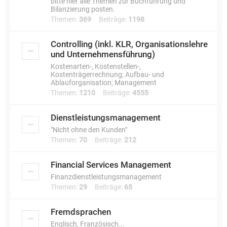
bitte hier alle Themen zur Buchführung und
Bilanzierung posten.
Themen:
369
Beiträge:
1198
Controlling (inkl. KLR, Organisationslehre
und Unternehmensführung)
Kostenarten-, Kostenstellen-,
Kostenträgerrechnung; Aufbau- und
Ablauforganisation; Management
Themen:
1210
Beiträge:
4555
Dienstleistungsmanagement
"Nicht ohne den Kunden"
Themen:
70
Beiträge:
212
Financial Services Management
Finanzdienstleistungsmanagement
Themen:
29
Beiträge:
65
Fremdsprachen
Englisch, Französisch...