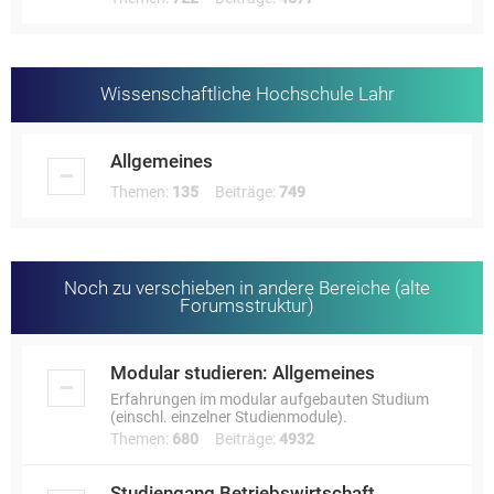
Wissenschaftliche Hochschule Lahr
Allgemeines
Themen:
135
Beiträge:
749
Noch zu verschieben in andere Bereiche (alte
Forumsstruktur)
Modular studieren: Allgemeines
Erfahrungen im modular aufgebauten Studium
(einschl. einzelner Studienmodule).
Themen:
680
Beiträge:
4932
Studiengang Betriebswirtschaft