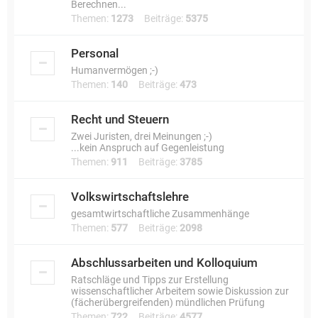
Berechnen...
Themen:
1273
Beiträge:
5375
Personal
Humanvermögen ;-)
Themen:
140
Beiträge:
473
Recht und Steuern
Zwei Juristen, drei Meinungen ;-)
...kein Anspruch auf Gegenleistung
Themen:
911
Beiträge:
3785
Volkswirtschaftslehre
gesamtwirtschaftliche Zusammenhänge
Themen:
577
Beiträge:
2098
Abschlussarbeiten und Kolloquium
Ratschläge und Tipps zur Erstellung
wissenschaftlicher Arbeitem sowie Diskussion zur
(fächerübergreifenden) mündlichen Prüfung
Themen:
722
Beiträge:
4577