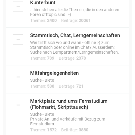
Kunterbunt
...hier stehen alle die Themen, die in den anderen
Foren offtopic sind. :-)
Themen:
2400
Beiträge:
20061
Stammtisch, Chat, Lerngemeinschaften
Wer trifft sich wo und wann - offline ;-) zum
Stammtisch oder online im Chat? Ausserdem:
Suche nach Lernpartnern/Lerngemeinschaften.
Themen:
739
Beiträge:
2378
Mitfahrgelegenheiten
Suche - Biete
Themen:
538
Beiträge:
721
Marktplatz rund ums Fernstudium
(Flohmarkt, Skripttausch)
Suche - Biete
Private An- und Verkäufe mit Bezug zum
Fernstudium.
Themen:
1572
Beiträge:
3880