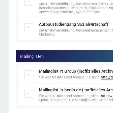
Unternehmensführung, Datenbanken, C/C++, J
Betriebssysteme/Datenbanken, Funktionsbezoge
Anwendungssysteme I, Systemanalyse
Aufbaustudiengang Sozialwirtschaft
Unternehmensführung, Personalmanagement, Bet
Marketing
Mailinglisten
Mailinglist Y! Group (inoffizielles Archiv
Für weitere Infos und Anmeldung siehe:
http:/
Mailinglist in-berlin.de (inoffizielles Arc
Für weitere Infos und Anmeldung siehe:
https:/
Update (23.08.05): Die Mailinglist existiert ansc