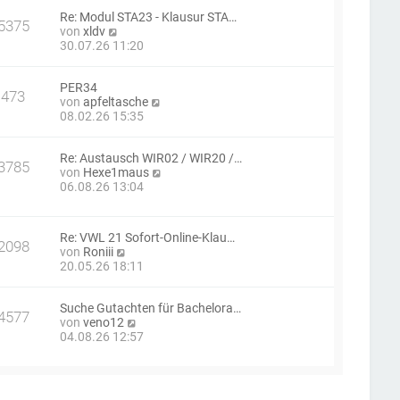
e
B
a
Re: Modul STA23 - Klausur STA…
s
e
g
5375
N
von
xldv
t
i
e
30.07.26 11:20
e
t
u
r
r
e
B
a
PER34
s
e
g
473
N
von
apfeltasche
t
i
e
08.02.26 15:35
e
t
u
r
r
e
B
a
Re: Austausch WIR02 / WIR20 /…
s
e
g
3785
N
von
Hexe1maus
t
i
e
06.08.26 13:04
e
t
u
r
r
e
B
a
s
e
g
Re: VWL 21 Sofort-Online-Klau…
t
i
2098
N
von
Roniii
e
t
e
20.05.26 18:11
r
r
u
B
a
e
e
g
Suche Gutachten für Bachelora…
s
i
4577
N
von
veno12
t
t
e
04.08.26 12:57
e
r
u
r
a
e
B
g
s
e
t
i