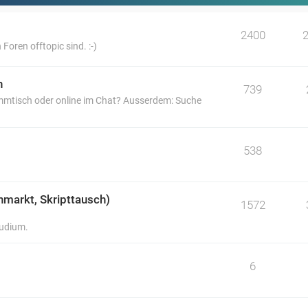
2400
 Foren offtopic sind. :-)
n
739
tammtisch oder online im Chat? Ausserdem: Suche
538
hmarkt, Skripttausch)
1572
tudium.
6