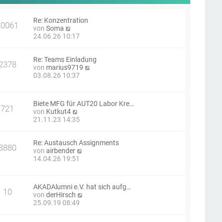
Re: Konzentration
20061
N
von
Soma
e
24.06.26 10:17
u
e
Re: Teams Einladung
s
2378
N
von
marius9719
t
e
03.08.26 10:37
e
u
r
e
B
s
e
Biete MFG für AUT20 Labor Kre…
t
i
721
N
von
Kutkut4
e
t
e
21.11.23 14:35
r
r
u
B
a
e
e
g
Re: Austausch Assignments
s
i
3880
N
von
airbender
t
t
e
14.04.26 19:51
e
r
u
r
a
e
B
g
s
e
AKADAlumni e.V. hat sich aufg…
t
i
10
N
von
derHirsch
e
t
e
25.09.19 08:49
r
r
u
B
a
e
e