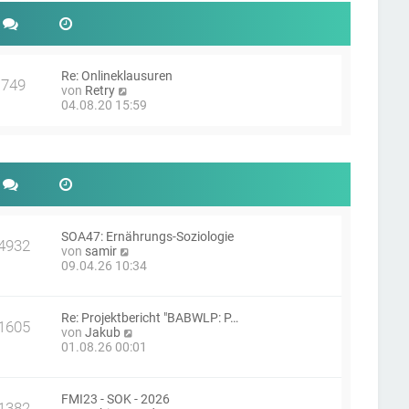
e
t
r
r
B
a
e
g
i
Re: Onlineklausuren
t
749
N
von
Retry
r
e
04.08.20 15:59
a
u
g
e
s
t
e
r
B
e
i
SOA47: Ernährungs-Soziologie
4932
t
N
von
samir
r
e
09.04.26 10:34
a
u
g
e
s
Re: Projektbericht "BABWLP: P…
t
1605
N
von
Jakub
e
e
01.08.26 00:01
r
u
B
e
e
s
i
FMI23 - SOK - 2026
t
1382