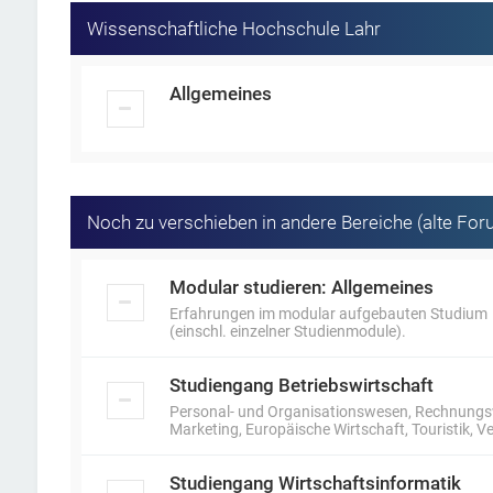
Wissenschaftliche Hochschule Lahr
Allgemeines
Noch zu verschieben in andere Bereiche (alte For
Modular studieren: Allgemeines
Erfahrungen im modular aufgebauten Studium
(einschl. einzelner Studienmodule).
Studiengang Betriebswirtschaft
Personal- und Organisationswesen, Rechnungswe
Marketing, Europäische Wirtschaft, Touristik,
Studiengang Wirtschaftsinformatik