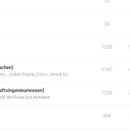
70
29
1235
achen)
1747
er...; Cobol, Pascal, C/C++, Java & Co.
haftsingenieurwesen)
1258
ckt die Flüsse und die Meere
364