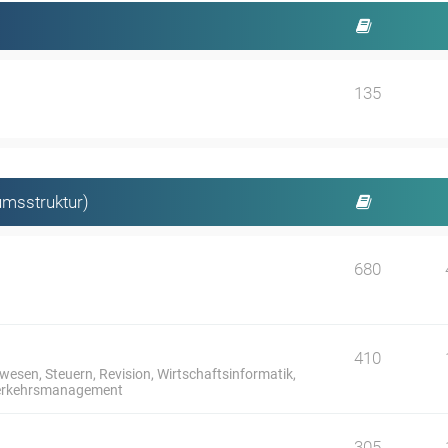
135
umsstruktur)
680
410
sen, Steuern, Revision, Wirtschaftsinformatik,
 Verkehrsmanagement
305