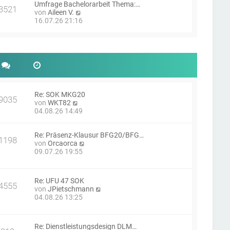
g
Umfrage Bachelorarbeit Thema:…
s
i
3521
N
von
Aileen V.
t
t
e
16.07.26 21:16
e
r
u
r
a
e
B
g
s
e
t
i
e
t
r
r
B
a
e
g
i
Re: SOK MKG20
9035
N
t
von
WKT82
e
r
04.08.26 14:49
u
a
e
g
Re: Präsenz-Klausur BFG20/BFG…
s
1198
N
von
Orcaorca
t
e
09.07.26 19:55
e
u
r
e
B
s
e
Re: UFU 47 SOK
t
i
4555
N
von
JPietschmann
e
t
e
04.08.26 13:25
r
r
u
B
a
e
e
g
s
i
Re: Dienstleistungsdesign DLM…
t