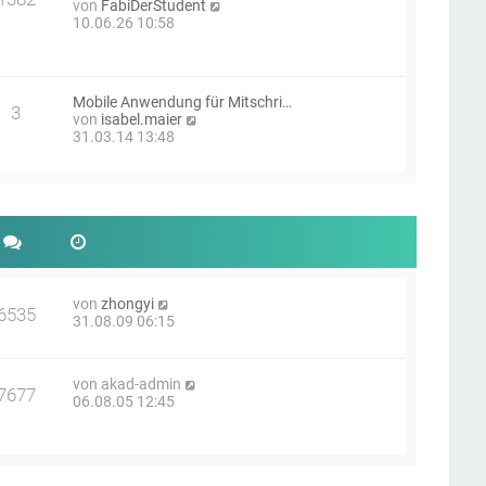
t
N
von
FabiDerStudent
e
r
e
10.06.26 10:58
r
a
u
B
g
e
e
s
i
t
t
Mobile Anwendung für Mitschri…
e
3
r
N
von
isabel.maier
r
a
e
31.03.14 13:48
B
g
u
e
e
i
s
t
t
r
e
a
r
g
B
e
i
N
von
zhongyi
t
6535
e
31.08.09 06:15
r
u
a
e
g
s
N
von
akad-admin
t
7677
e
06.08.05 12:45
e
u
r
e
B
s
e
t
i