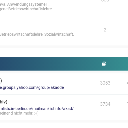
ava, Anwendungssysteme II,
ne Betriebswirtschaftslehre,
2
riebswirtschaftslehre, Sozialwirtschaft,
)
3053
/de.groups.yahoo.com/group/akadde
hiv)
3734
/mlists.in-berlin.de/mailman/listinfo/akad/
heinend nicht mehr. ;-(