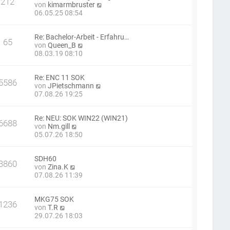
212
t
N
von
kimarmbruster
e
r
e
06.05.25 08:54
r
a
u
B
g
e
e
Re: Bachelor-Arbeit - Erfahru…
s
i
65
N
von
Queen_B
t
t
e
08.03.19 08:10
e
r
u
r
a
e
B
g
Re: ENC 11 SOK
s
e
5586
N
von
JPietschmann
t
i
e
07.08.26 19:25
e
t
u
r
r
e
B
a
Re: NEU: SOK WIN22 (WIN21)
s
e
g
6688
N
von
Nm.gill
t
i
e
05.07.26 18:50
e
t
u
r
r
e
B
a
SDH60
s
e
g
3860
N
von
Zina.K
t
i
e
07.08.26 11:39
e
t
u
r
r
e
B
a
MKG75 SOK
s
e
g
1236
N
von
T.R
t
i
e
29.07.26 18:03
e
t
u
r
r