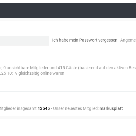
Ich habe mein Passwort vergessen
|
Angemel
er, 0 unsichtbare Mitglieder und 415 Gäste (basierend auf den aktiven Be
25 10:19 gleichzeitig online waren.
Mitglieder insgesamt
13545
• Unser neuestes Mitglied:
markusplatt