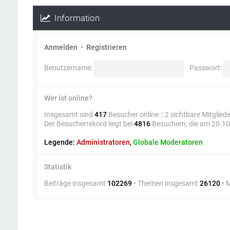
Information
Anmelden
•
Registrieren
Benutzername:
Passwort:
Wer ist online?
Insgesamt sind
417
Besucher online :: 2 sichtbare Mitglied
Der Besucherrekord liegt bei
4816
Besuchern, die am 20.10.
Legende:
Administratoren
,
Globale Moderatoren
Statistik
Beiträge insgesamt
102269
• Themen insgesamt
26120
• 