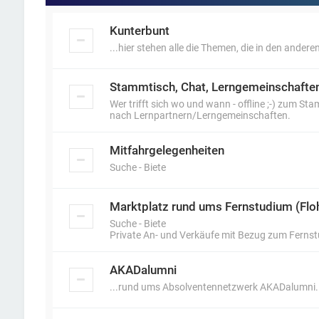
Kunterbunt
...hier stehen alle die Themen, die in den anderen
Stammtisch, Chat, Lerngemeinschafte
Wer trifft sich wo und wann - offline ;-) zum S
nach Lernpartnern/Lerngemeinschaften.
Mitfahrgelegenheiten
Suche - Biete
Marktplatz rund ums Fernstudium (Flo
Suche - Biete
Private An- und Verkäufe mit Bezug zum Ferns
AKADalumni
...rund ums Absolventennetzwerk AKADalumni.