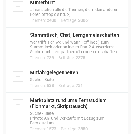
Kunterbunt
...hier stehen alle die Themen, die in den anderen
Foren offtopic sind. :-)
Themen:
2400
Beiträge:
20061
Stammtisch, Chat, Lerngemeinschaften
Wer trifft sich wo und wann - offline ;-) zum
Stammtisch oder online im Chat? Ausserdem:
Suche nach Lernpartnern/Lerngemeinschaften.
Themen:
739
Beiträge:
2378
Mitfahrgelegenheiten
Suche - Biete
Themen:
538
Beiträge:
721
Marktplatz rund ums Fernstudium
(Flohmarkt, Skripttausch)
Suche - Biete
Private An- und Verkäufe mit Bezug zum
Fernstudium.
Themen:
1572
Beiträge:
3880