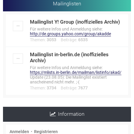
Mailinglisten
Mailinglist Y! Group (inoffizielles Archiv)
Für weitere Infos und Anmeldung siehe:
http://de.groups.yahoo.com/group/akadde
Themen:
3053
Beiträge:
6535
Mailinglist in-berlin.de (inoffizielles
Archiv)
Für weitere Infos und Anmeldung siehe:
https://mlists.in-berlin.de/mailman/listinfo/akad/
Update (23.08.05): Die Mailinglist existiert
anscheinend nicht mehr. ;-(
Themen:
3734
Beiträge:
7677
Information
Anmelden
•
Registrieren