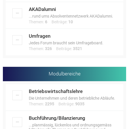
AKADalumni
...rund ums Absolventennetzwerk AKADalumni.
Themen:
6
Beiträge:
10
Umfragen
Jedes Forum braucht sein Umfrageboard.
Themen:
326
Beiträge:
3521
Modulbereiche
Betriebswirtschaftslehre
Die Unternehmen und deren betriebliche Abläufe.
Themen:
2295
Beiträge:
9035
Buchführung/Bilanzierung
...planmässig, lückenlos und ordnungsgemäss