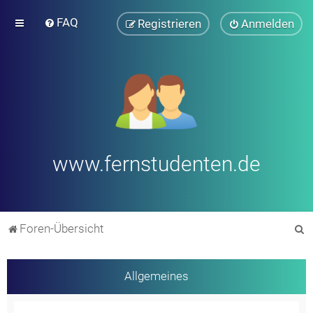
FAQ
Registrieren
Anmelden
www.fernstudenten.de
S
Foren-Übersicht
u
c
Allgemeines
h
e