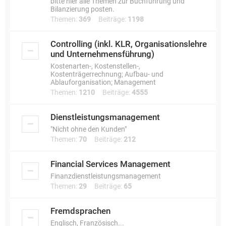
bitte hier alle Themen zur Buchführung und
Bilanzierung posten.
Themen:
369
Beiträge:
1198
Controlling (inkl. KLR, Organisationslehre
und Unternehmensführung)
Kostenarten-, Kostenstellen-,
Kostenträgerrechnung; Aufbau- und
Ablauforganisation; Management
Themen:
1210
Beiträge:
4555
Dienstleistungsmanagement
"Nicht ohne den Kunden"
Themen:
70
Beiträge:
212
Financial Services Management
Finanzdienstleistungsmanagement
Themen:
29
Beiträge:
65
Fremdsprachen
Englisch, Französisch...