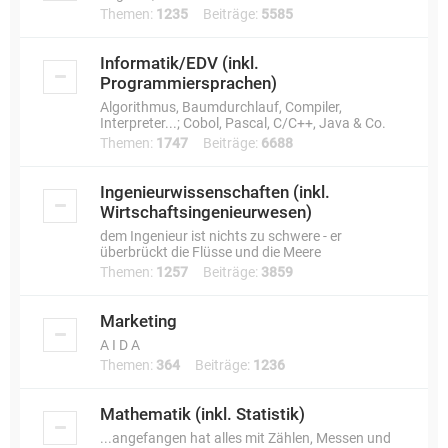
Themen:
1235
Beiträge:
5585
Informatik/EDV (inkl.
Programmiersprachen)
Algorithmus, Baumdurchlauf, Compiler,
Interpreter...; Cobol, Pascal, C/C++, Java & Co.
Themen:
1747
Beiträge:
6688
Ingenieurwissenschaften (inkl.
Wirtschaftsingenieurwesen)
dem Ingenieur ist nichts zu schwere - er
überbrückt die Flüsse und die Meere
Themen:
1257
Beiträge:
3859
Marketing
A I D A
Themen:
364
Beiträge:
1236
Mathematik (inkl. Statistik)
...angefangen hat alles mit Zählen, Messen und