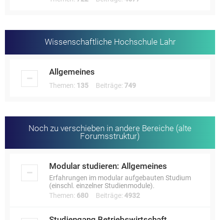
Wissenschaftliche Hochschule Lahr
Allgemeines
Themen:
135
Beiträge:
749
Noch zu verschieben in andere Bereiche (alte
Forumsstruktur)
Modular studieren: Allgemeines
Erfahrungen im modular aufgebauten Studium
(einschl. einzelner Studienmodule).
Themen:
680
Beiträge:
4932
Studiengang Betriebswirtschaft