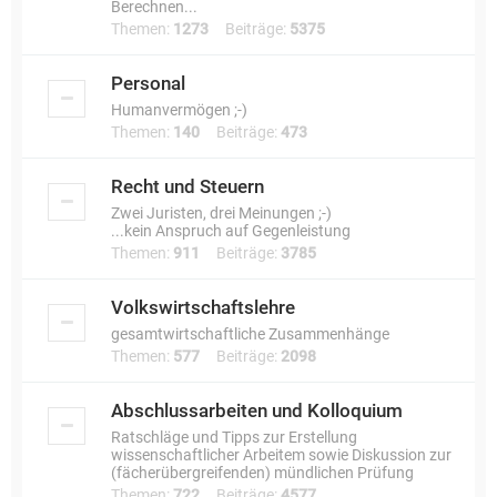
Berechnen...
Themen:
1273
Beiträge:
5375
Personal
Humanvermögen ;-)
Themen:
140
Beiträge:
473
Recht und Steuern
Zwei Juristen, drei Meinungen ;-)
...kein Anspruch auf Gegenleistung
Themen:
911
Beiträge:
3785
Volkswirtschaftslehre
gesamtwirtschaftliche Zusammenhänge
Themen:
577
Beiträge:
2098
Abschlussarbeiten und Kolloquium
Ratschläge und Tipps zur Erstellung
wissenschaftlicher Arbeitem sowie Diskussion zur
(fächerübergreifenden) mündlichen Prüfung
Themen:
722
Beiträge:
4577