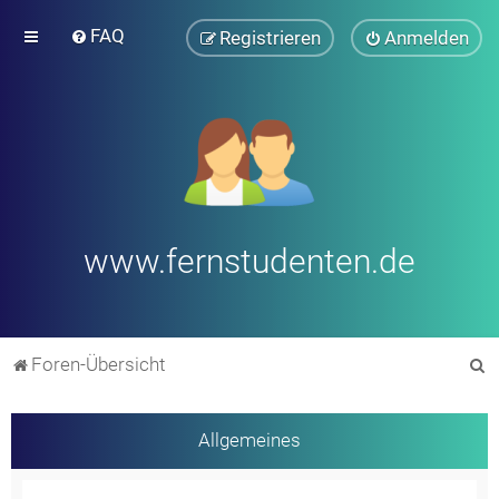
FAQ
Registrieren
Anmelden
www.fernstudenten.de
S
Foren-Übersicht
u
c
Allgemeines
h
e