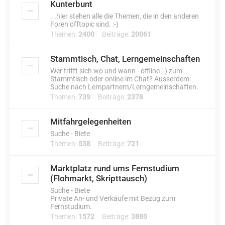
Kunterbunt
...hier stehen alle die Themen, die in den anderen
Foren offtopic sind. :-)
Themen:
2400
Beiträge:
20061
Stammtisch, Chat, Lerngemeinschaften
Wer trifft sich wo und wann - offline ;-) zum
Stammtisch oder online im Chat? Ausserdem:
Suche nach Lernpartnern/Lerngemeinschaften.
Themen:
739
Beiträge:
2378
Mitfahrgelegenheiten
Suche - Biete
Themen:
538
Beiträge:
721
Marktplatz rund ums Fernstudium
(Flohmarkt, Skripttausch)
Suche - Biete
Private An- und Verkäufe mit Bezug zum
Fernstudium.
Themen:
1572
Beiträge:
3880