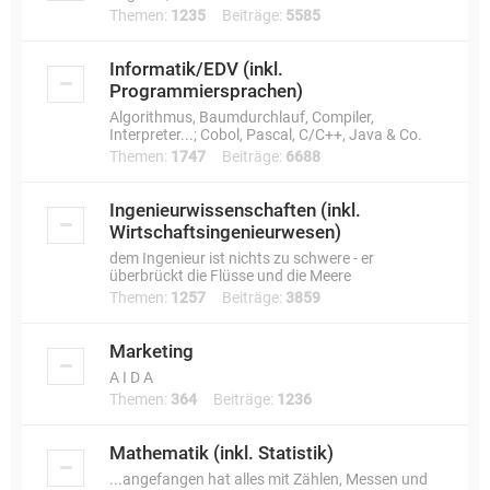
Themen:
1235
Beiträge:
5585
Informatik/EDV (inkl.
Programmiersprachen)
Algorithmus, Baumdurchlauf, Compiler,
Interpreter...; Cobol, Pascal, C/C++, Java & Co.
Themen:
1747
Beiträge:
6688
Ingenieurwissenschaften (inkl.
Wirtschaftsingenieurwesen)
dem Ingenieur ist nichts zu schwere - er
überbrückt die Flüsse und die Meere
Themen:
1257
Beiträge:
3859
Marketing
A I D A
Themen:
364
Beiträge:
1236
Mathematik (inkl. Statistik)
...angefangen hat alles mit Zählen, Messen und