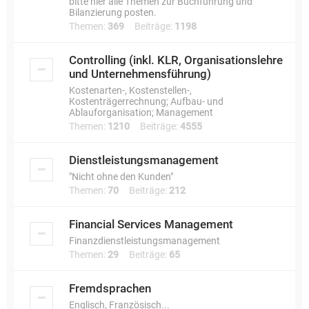
bitte hier alle Themen zur Buchführung und
Bilanzierung posten.
Themen:
369
Beiträge:
1198
Controlling (inkl. KLR, Organisationslehre
und Unternehmensführung)
Kostenarten-, Kostenstellen-,
Kostenträgerrechnung; Aufbau- und
Ablauforganisation; Management
Themen:
1210
Beiträge:
4555
Dienstleistungsmanagement
"Nicht ohne den Kunden"
Themen:
70
Beiträge:
212
Financial Services Management
Finanzdienstleistungsmanagement
Themen:
29
Beiträge:
65
Fremdsprachen
Englisch, Französisch...