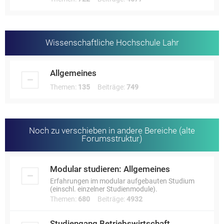
Wissenschaftliche Hochschule Lahr
Allgemeines
Themen:
135
Beiträge:
749
Noch zu verschieben in andere Bereiche (alte
Forumsstruktur)
Modular studieren: Allgemeines
Erfahrungen im modular aufgebauten Studium
(einschl. einzelner Studienmodule).
Themen:
680
Beiträge:
4932
Studiengang Betriebswirtschaft