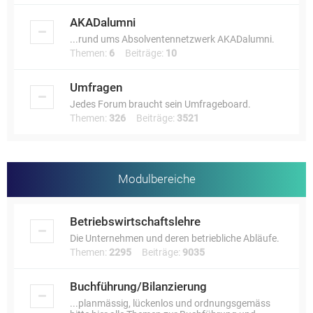
AKADalumni
...rund ums Absolventennetzwerk AKADalumni.
Themen:
6
Beiträge:
10
Umfragen
Jedes Forum braucht sein Umfrageboard.
Themen:
326
Beiträge:
3521
Modulbereiche
Betriebswirtschaftslehre
Die Unternehmen und deren betriebliche Abläufe.
Themen:
2295
Beiträge:
9035
Buchführung/Bilanzierung
...planmässig, lückenlos und ordnungsgemäss