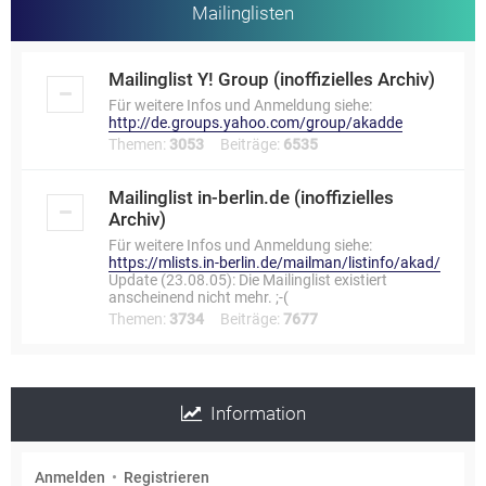
Mailinglisten
Mailinglist Y! Group (inoffizielles Archiv)
Für weitere Infos und Anmeldung siehe:
http://de.groups.yahoo.com/group/akadde
Themen:
3053
Beiträge:
6535
Mailinglist in-berlin.de (inoffizielles
Archiv)
Für weitere Infos und Anmeldung siehe:
https://mlists.in-berlin.de/mailman/listinfo/akad/
Update (23.08.05): Die Mailinglist existiert
anscheinend nicht mehr. ;-(
Themen:
3734
Beiträge:
7677
Information
Anmelden
•
Registrieren