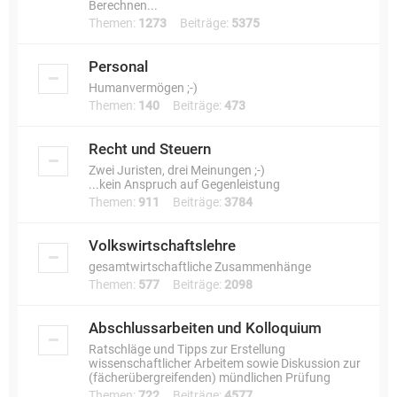
Berechnen...
Themen:
1273
Beiträge:
5375
Personal
Humanvermögen ;-)
Themen:
140
Beiträge:
473
Recht und Steuern
Zwei Juristen, drei Meinungen ;-)
...kein Anspruch auf Gegenleistung
Themen:
911
Beiträge:
3784
Volkswirtschaftslehre
gesamtwirtschaftliche Zusammenhänge
Themen:
577
Beiträge:
2098
Abschlussarbeiten und Kolloquium
Ratschläge und Tipps zur Erstellung
wissenschaftlicher Arbeitem sowie Diskussion zur
(fächerübergreifenden) mündlichen Prüfung
Themen:
722
Beiträge:
4577