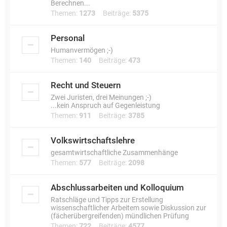
Berechnen...
Themen:
1273
Beiträge:
5375
Personal
Humanvermögen ;-)
Themen:
140
Beiträge:
473
Recht und Steuern
Zwei Juristen, drei Meinungen ;-)
...kein Anspruch auf Gegenleistung
Themen:
911
Beiträge:
3785
Volkswirtschaftslehre
gesamtwirtschaftliche Zusammenhänge
Themen:
577
Beiträge:
2098
Abschlussarbeiten und Kolloquium
Ratschläge und Tipps zur Erstellung
wissenschaftlicher Arbeitem sowie Diskussion zur
(fächerübergreifenden) mündlichen Prüfung
Themen:
722
Beiträge:
4577