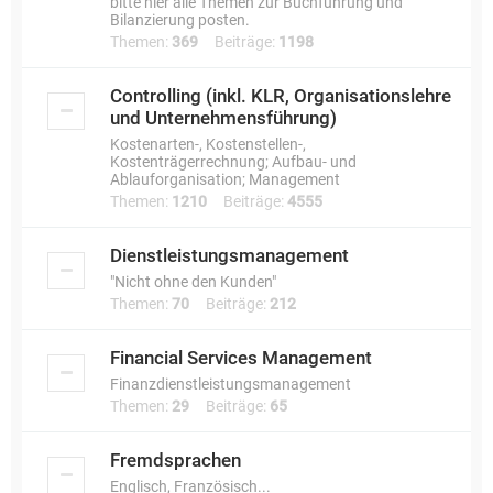
bitte hier alle Themen zur Buchführung und
Bilanzierung posten.
Themen:
369
Beiträge:
1198
Controlling (inkl. KLR, Organisationslehre
und Unternehmensführung)
Kostenarten-, Kostenstellen-,
Kostenträgerrechnung; Aufbau- und
Ablauforganisation; Management
Themen:
1210
Beiträge:
4555
Dienstleistungsmanagement
"Nicht ohne den Kunden"
Themen:
70
Beiträge:
212
Financial Services Management
Finanzdienstleistungsmanagement
Themen:
29
Beiträge:
65
Fremdsprachen
Englisch, Französisch...