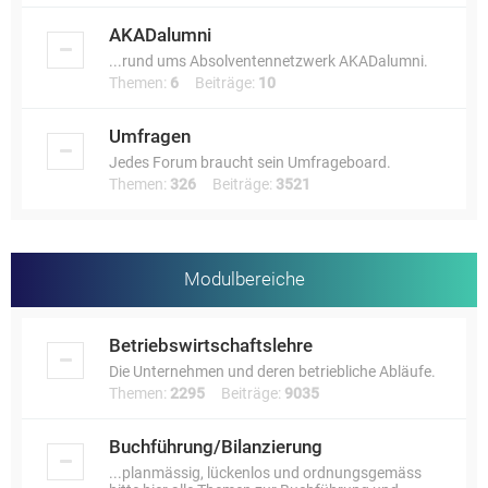
AKADalumni
...rund ums Absolventennetzwerk AKADalumni.
Themen:
6
Beiträge:
10
Umfragen
Jedes Forum braucht sein Umfrageboard.
Themen:
326
Beiträge:
3521
Modulbereiche
Betriebswirtschaftslehre
Die Unternehmen und deren betriebliche Abläufe.
Themen:
2295
Beiträge:
9035
Buchführung/Bilanzierung
...planmässig, lückenlos und ordnungsgemäss