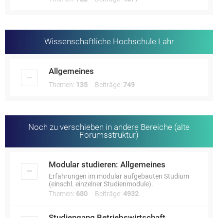
Wissenschaftliche Hochschule Lahr
Allgemeines
Themen:
135
Beiträge:
749
Noch zu verschieben in andere Bereiche (alte
Forumsstruktur)
Modular studieren: Allgemeines
Erfahrungen im modular aufgebauten Studium
(einschl. einzelner Studienmodule).
Themen:
680
Beiträge:
4932
Studiengang Betriebswirtschaft