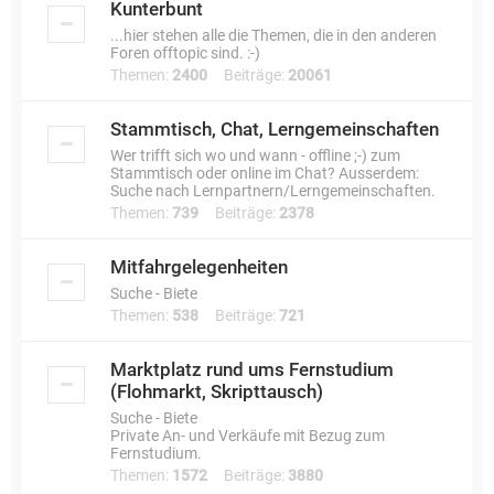
Kunterbunt
...hier stehen alle die Themen, die in den anderen
Foren offtopic sind. :-)
Themen:
2400
Beiträge:
20061
Stammtisch, Chat, Lerngemeinschaften
Wer trifft sich wo und wann - offline ;-) zum
Stammtisch oder online im Chat? Ausserdem:
Suche nach Lernpartnern/Lerngemeinschaften.
Themen:
739
Beiträge:
2378
Mitfahrgelegenheiten
Suche - Biete
Themen:
538
Beiträge:
721
Marktplatz rund ums Fernstudium
(Flohmarkt, Skripttausch)
Suche - Biete
Private An- und Verkäufe mit Bezug zum
Fernstudium.
Themen:
1572
Beiträge:
3880