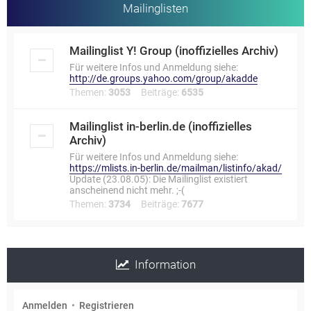
Mailinglisten
Mailinglist Y! Group (inoffizielles Archiv)
Für weitere Infos und Anmeldung siehe:
http://de.groups.yahoo.com/group/akadde
Themen:
3053
Beiträge:
6535
Mailinglist in-berlin.de (inoffizielles
Archiv)
Für weitere Infos und Anmeldung siehe:
https://mlists.in-berlin.de/mailman/listinfo/akad/
Update (23.08.05): Die Mailinglist existiert
anscheinend nicht mehr. ;-(
Themen:
3734
Beiträge:
7677
Information
Anmelden
•
Registrieren