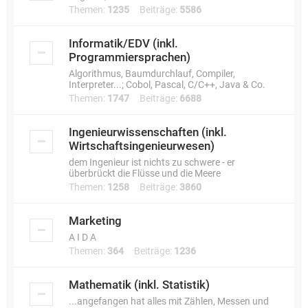
Themen:
1235
Beiträge:
5586
Informatik/EDV (inkl.
Programmiersprachen)
Algorithmus, Baumdurchlauf, Compiler,
Interpreter...; Cobol, Pascal, C/C++, Java & Co.
Themen:
1747
Beiträge:
6688
Ingenieurwissenschaften (inkl.
Wirtschaftsingenieurwesen)
dem Ingenieur ist nichts zu schwere - er
überbrückt die Flüsse und die Meere
Themen:
1258
Beiträge:
3860
Marketing
A I D A
Themen:
364
Beiträge:
1236
Mathematik (inkl. Statistik)
...angefangen hat alles mit Zählen, Messen und