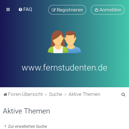
FAQ
Registrieren
Anmelden
www.fernstudenten.de
S
Foren-Übersicht
Suche
Aktive Themen
u
Aktive Themen
c
h
e
Zur erweiterten Suche