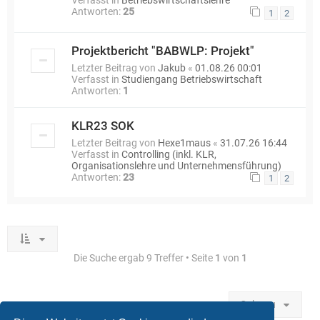
Verfasst in
Betriebswirtschaftslehre
Antworten:
25
1
2
Projektbericht "BABWLP: Projekt"
Letzter Beitrag von
Jakub
«
01.08.26 00:01
Verfasst in
Studiengang Betriebswirtschaft
Antworten:
1
KLR23 SOK
Letzter Beitrag von
Hexe1maus
«
31.07.26 16:44
Verfasst in
Controlling (inkl. KLR,
Organisationslehre und Unternehmensführung)
Antworten:
23
1
2
Die Suche ergab 9 Treffer • Seite
1
von
1
Gehe zu