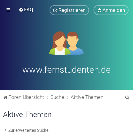
FAQ
Registrieren
Anmelden
www.fernstudenten.de
S
Foren-Übersicht
Suche
Aktive Themen
u
Aktive Themen
c
h
e
Zur erweiterten Suche