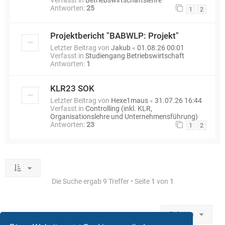
Verfasst in
Betriebswirtschaftslehre
Antworten:
25
1
2
Projektbericht "BABWLP: Projekt"
Letzter Beitrag von
Jakub
«
01.08.26 00:01
Verfasst in
Studiengang Betriebswirtschaft
Antworten:
1
KLR23 SOK
Letzter Beitrag von
Hexe1maus
«
31.07.26 16:44
Verfasst in
Controlling (inkl. KLR,
Organisationslehre und Unternehmensführung)
Antworten:
23
1
2
Die Suche ergab 9 Treffer • Seite
1
von
1
Gehe zu