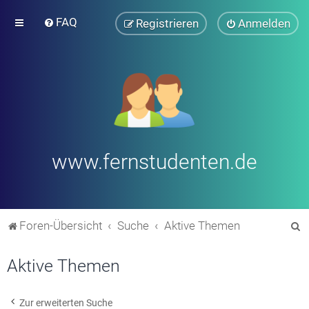
FAQ
Registrieren
Anmelden
www.fernstudenten.de
S
Foren-Übersicht
Suche
Aktive Themen
u
Aktive Themen
c
h
e
Zur erweiterten Suche