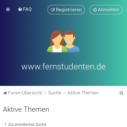
FAQ
Registrieren
Anmelden
www.fernstudenten.de
S
Foren-Übersicht
Suche
Aktive Themen
u
Aktive Themen
c
h
e
Zur erweiterten Suche