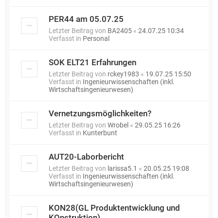
PER44 am 05.07.25
Letzter Beitrag von
BA2405
«
24.07.25 10:34
Verfasst in
Personal
SOK ELT21 Erfahrungen
Letzter Beitrag von
rckey1983
«
19.07.25 15:50
Verfasst in
Ingenieurwissenschaften (inkl.
Wirtschaftsingenieurwesen)
Vernetzungsmöglichkeiten?
Letzter Beitrag von
Wrobel
«
29.05.25 16:26
Verfasst in
Kunterbunt
AUT20-Laborbericht
Letzter Beitrag von
larissa5.1
«
20.05.25 19:08
Verfasst in
Ingenieurwissenschaften (inkl.
Wirtschaftsingenieurwesen)
KON28(GL Produktentwicklung und
KOnstruktion)