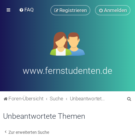
FAQ
Registrieren
Anmelden
www.fernstudenten.de
S
Foren-Übersicht
Suche
Unbeantwortete Themen
u
Unbeantwortete Themen
c
h
e
Zur erweiterten Suche