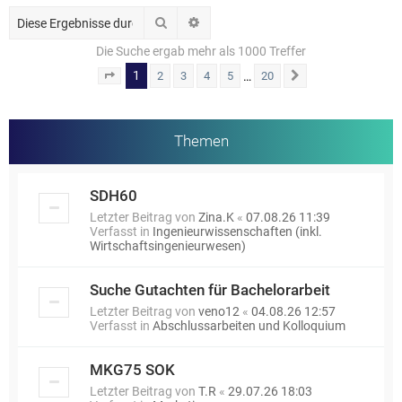
Suche
Erweiterte Suche
Die Suche ergab mehr als 1000 Treffer
1
…
2
3
4
5
20
Seite
1
von
20
Nächste
Themen
SDH60
Letzter Beitrag von
Zina.K
«
07.08.26 11:39
Verfasst in
Ingenieurwissenschaften (inkl.
Wirtschaftsingenieurwesen)
Suche Gutachten für Bachelorarbeit
Letzter Beitrag von
veno12
«
04.08.26 12:57
Verfasst in
Abschlussarbeiten und Kolloquium
MKG75 SOK
Letzter Beitrag von
T.R
«
29.07.26 18:03