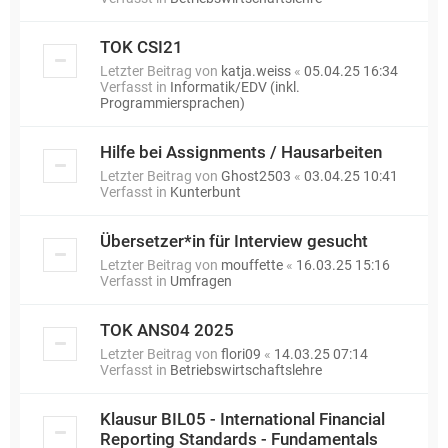
TOK CSI21
Letzter Beitrag von
katja.weiss
«
05.04.25 16:34
Verfasst in
Informatik/EDV (inkl.
Programmiersprachen)
Hilfe bei Assignments / Hausarbeiten
Letzter Beitrag von
Ghost2503
«
03.04.25 10:41
Verfasst in
Kunterbunt
Übersetzer*in für Interview gesucht
Letzter Beitrag von
mouffette
«
16.03.25 15:16
Verfasst in
Umfragen
TOK ANS04 2025
Letzter Beitrag von
flori09
«
14.03.25 07:14
Verfasst in
Betriebswirtschaftslehre
Klausur BIL05 - International Financial
Reporting Standards - Fundamentals