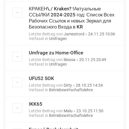
КРАКЕН\./ Kraken? !Актуальные
ССЫЛКИ 2024-2025 год: Список Всех
Рабочих Ссылок и новых Зеркал для
Безопасного Входа в KR
Letzter Beitrag von
JamesIrord
«
24.11.25 10:06
Verfasst in
Umfragen
Umfrage zu Home-Office
Letzter Beitrag von
liiisssa
«
20.11.25 20:49
Verfasst in
Umfragen
UFU52 SOK
Letzter Beitrag von
Dirty
«
28.10.25 14:34
Verfasst in
Betriebswirtschaftslehre
IKK65
Letzter Beitrag von
Malu
«
23.10.25 11:50
Verfasst in
Betriebswirtschaftslehre