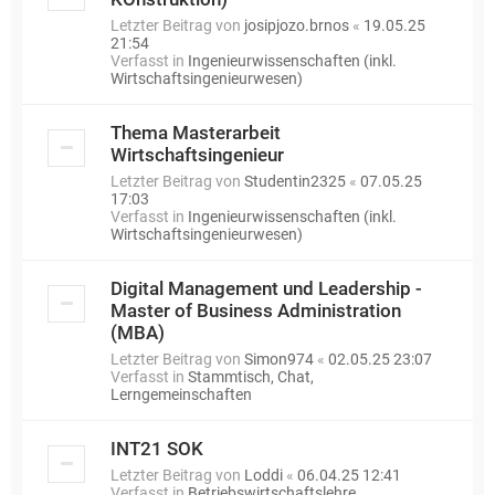
Letzter Beitrag von
josipjozo.brnos
«
19.05.25
21:54
Verfasst in
Ingenieurwissenschaften (inkl.
Wirtschaftsingenieurwesen)
Thema Masterarbeit
Wirtschaftsingenieur
Letzter Beitrag von
Studentin2325
«
07.05.25
17:03
Verfasst in
Ingenieurwissenschaften (inkl.
Wirtschaftsingenieurwesen)
Digital Management und Leadership -
Master of Business Administration
(MBA)
Letzter Beitrag von
Simon974
«
02.05.25 23:07
Verfasst in
Stammtisch, Chat,
Lerngemeinschaften
INT21 SOK
Letzter Beitrag von
Loddi
«
06.04.25 12:41
Verfasst in
Betriebswirtschaftslehre