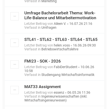
Verfasst in
Marketing
Umfrage Bachelorarbeit Thema: Work-
Life-Balance und Mitarbeitermotivation
Letzter Beitrag von
Aileen V.
«
16.07.26 21:16
Verfasst in
Umfragen
STL41 - STL62 - STL63 - STL64 - STL65
Letzter Beitrag von
helen.voss
«
16.06.26 09:30
Verfasst in
Betriebswirtschaftslehre
FMI23 - SOK - 2026
Letzter Beitrag von
FabiDerStudent
«
10.06.26
10:58
Verfasst in
Studiengang Wirtschaftsinformatik
MAT33 Assignment
Letzter Beitrag von
essenz
«
06.05.26 11:36
Verfasst in
Ingenieurwissenschaften (inkl.
Wirtschaftsingenieurwesen)