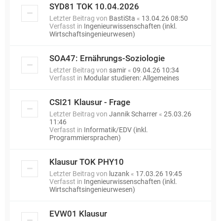
SYD81 TOK 10.04.2026
Letzter Beitrag von
BastiSta
«
13.04.26 08:50
Verfasst in
Ingenieurwissenschaften (inkl.
Wirtschaftsingenieurwesen)
SOA47: Ernährungs-Soziologie
Letzter Beitrag von
samir
«
09.04.26 10:34
Verfasst in
Modular studieren: Allgemeines
CSI21 Klausur - Frage
Letzter Beitrag von
Jannik Scharrer
«
25.03.26
11:46
Verfasst in
Informatik/EDV (inkl.
Programmiersprachen)
Klausur TOK PHY10
Letzter Beitrag von
luzank
«
17.03.26 19:45
Verfasst in
Ingenieurwissenschaften (inkl.
Wirtschaftsingenieurwesen)
EVW01 Klausur