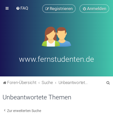
FAQ
Registrieren
Anmelden
www.fernstudenten.de
S
Foren-Übersicht
Suche
Unbeantwortete Themen
u
Unbeantwortete Themen
c
h
e
Zur erweiterten Suche