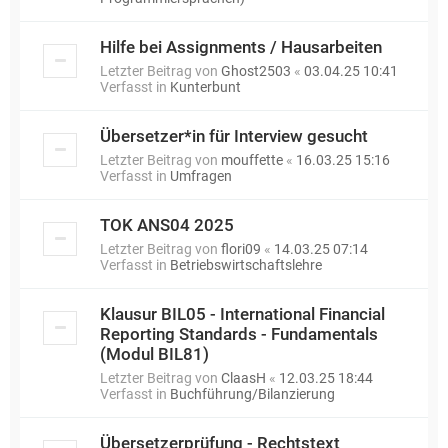
Hilfe bei Assignments / Hausarbeiten
Letzter Beitrag von
Ghost2503
«
03.04.25 10:41
Verfasst in
Kunterbunt
Übersetzer*in für Interview gesucht
Letzter Beitrag von
mouffette
«
16.03.25 15:16
Verfasst in
Umfragen
TOK ANS04 2025
Letzter Beitrag von
flori09
«
14.03.25 07:14
Verfasst in
Betriebswirtschaftslehre
Klausur BIL05 - International Financial
Reporting Standards - Fundamentals
(Modul BIL81)
Letzter Beitrag von
ClaasH
«
12.03.25 18:44
Verfasst in
Buchführung/Bilanzierung
Übersetzerprüfung - Rechtstext