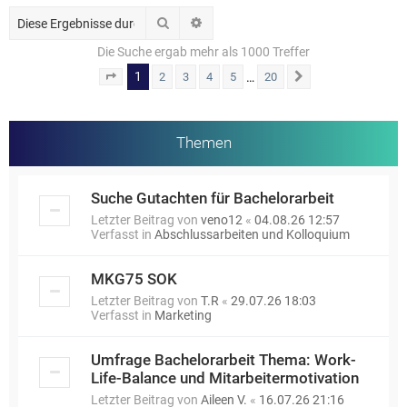
Suche
Erweiterte Suche
Die Suche ergab mehr als 1000 Treffer
1
…
2
3
4
5
20
Seite
1
von
20
Nächste
Themen
Suche Gutachten für Bachelorarbeit
Letzter Beitrag von
veno12
«
04.08.26 12:57
Verfasst in
Abschlussarbeiten und Kolloquium
MKG75 SOK
Letzter Beitrag von
T.R
«
29.07.26 18:03
Verfasst in
Marketing
Umfrage Bachelorarbeit Thema: Work-
Life-Balance und Mitarbeitermotivation
Letzter Beitrag von
Aileen V.
«
16.07.26 21:16