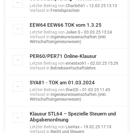
Letzter Beitrag von
Charlotte1
«
12.03.25 13:13
Verfasst in
Fremdsprachen
EEW64 EEW66 TOK vom 1.3.25
Letzter Beitrag von
Julian S
«
03.03.25 13:24
Verfasst in
Ingenieurwissenschaften (inkl.
Wirtschaftsingenieurwesen)
PER60/PER71 Online-Klausur
Letzter Beitrag von
ernestxo91
«
02.03.25 15:29
Verfasst in
Betriebswirtschaftslehre
SYA81 - TOK am 01.03.2024
Letzter Beitrag von
thwi20
«
01.03.25 11:45
Verfasst in
Ingenieurwissenschaften (inkl.
Wirtschaftsingenieurwesen)
Klausur STL64 – Spezielle Steuern und
Abgabenordnung
Letzter Beitrag von
Liontax
«
19.02.25 17:19
Verfasst in
Recht und Steuern