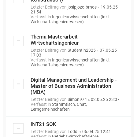
Letzter Beitrag von
josipjozo.brnos
«
19.05.25
21:54
Verfasst in
Ingenieurwissenschaften (inkl.
Wirtschaftsingenieurwesen)
Thema Masterarbeit
Wirtschaftsingenieur
Letzter Beitrag von
Studentin2325
«
07.05.25
17:03
Verfasst in
Ingenieurwissenschaften (inkl.
Wirtschaftsingenieurwesen)
Digital Management und Leadership -
Master of Business Administration
(MBA)
Letzter Beitrag von
Simon974
«
02.05.25 23:07
Verfasst in
Stammtisch, Chat,
Lerngemeinschaften
INT21 SOK
Letzter Beitrag von
Loddi
«
06.04.25 12:41
Verfasst in
Betriebswirtschaftslehre