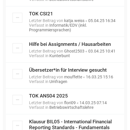
TOK CSI21
Letzter Beitrag von
katja.weiss
«
05.04.25 16:34
Verfasst in
Informatik/EDV (inkl.
Programmiersprachen)
Hilfe bei Assignments / Hausarbeiten
Letzter Beitrag von
Ghost2503
«
03.04.25 10:41
Verfasst in
Kunterbunt
Übersetzer*in für Interview gesucht
Letzter Beitrag von
mouffette
«
16.03.25 15:16
Verfasst in
Umfragen
TOK ANS04 2025
Letzter Beitrag von
flori09
«
14.03.25 07:14
Verfasst in
Betriebswirtschaftslehre
Klausur BIL05 - International Financial
Reporting Standards - Fundamentals