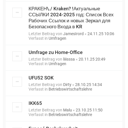
КРАКЕН\./ Kraken? !Актуальные
ССЫЛКИ 2024-2025 год: Список Всех
Рабочих Ссылок и новых Зеркал для
Безопасного Входа в KR
Letzter Beitrag von
JamesIrord
«
24.11.25 10:06
Verfasst in
Umfragen
Umfrage zu Home-Office
Letzter Beitrag von
liiisssa
«
20.11.25 20:49
Verfasst in
Umfragen
UFU52 SOK
Letzter Beitrag von
Dirty
«
28.10.25 14:34
Verfasst in
Betriebswirtschaftslehre
IKK65
Letzter Beitrag von
Malu
«
23.10.25 11:50
Verfasst in
Betriebswirtschaftslehre