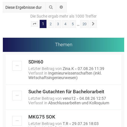
Suche
Erweiterte Suche
Die Suche ergab mehr als 1000 Treffer
1
…
2
3
4
5
20
Seite
1
von
20
Nächste
Themen
SDH60
Letzter Beitrag von
Zina.K
«
07.08.26 11:39
Verfasst in
Ingenieurwissenschaften (inkl.
Wirtschaftsingenieurwesen)
Suche Gutachten für Bachelorarbeit
Letzter Beitrag von
veno12
«
04.08.26 12:57
Verfasst in
Abschlussarbeiten und Kolloquium
MKG75 SOK
Letzter Beitrag von
T.R
«
29.07.26 18:03