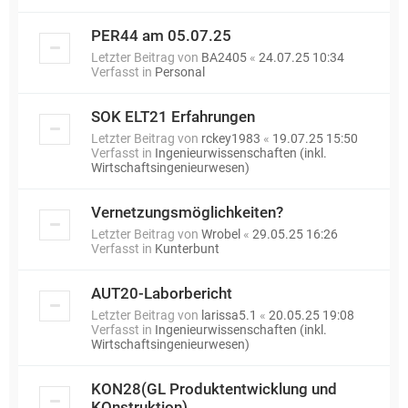
PER44 am 05.07.25
Letzter Beitrag von
BA2405
«
24.07.25 10:34
Verfasst in
Personal
SOK ELT21 Erfahrungen
Letzter Beitrag von
rckey1983
«
19.07.25 15:50
Verfasst in
Ingenieurwissenschaften (inkl.
Wirtschaftsingenieurwesen)
Vernetzungsmöglichkeiten?
Letzter Beitrag von
Wrobel
«
29.05.25 16:26
Verfasst in
Kunterbunt
AUT20-Laborbericht
Letzter Beitrag von
larissa5.1
«
20.05.25 19:08
Verfasst in
Ingenieurwissenschaften (inkl.
Wirtschaftsingenieurwesen)
KON28(GL Produktentwicklung und
KOnstruktion)