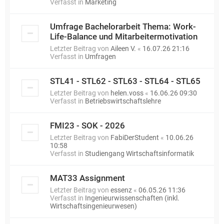
Verfasst in
Marketing
Umfrage Bachelorarbeit Thema: Work-
Life-Balance und Mitarbeitermotivation
Letzter Beitrag von
Aileen V.
«
16.07.26 21:16
Verfasst in
Umfragen
STL41 - STL62 - STL63 - STL64 - STL65
Letzter Beitrag von
helen.voss
«
16.06.26 09:30
Verfasst in
Betriebswirtschaftslehre
FMI23 - SOK - 2026
Letzter Beitrag von
FabiDerStudent
«
10.06.26
10:58
Verfasst in
Studiengang Wirtschaftsinformatik
MAT33 Assignment
Letzter Beitrag von
essenz
«
06.05.26 11:36
Verfasst in
Ingenieurwissenschaften (inkl.
Wirtschaftsingenieurwesen)