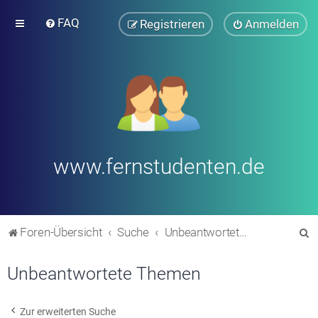
FAQ
Registrieren
Anmelden
www.fernstudenten.de
S
Foren-Übersicht
Suche
Unbeantwortete Themen
u
Unbeantwortete Themen
c
h
e
Zur erweiterten Suche