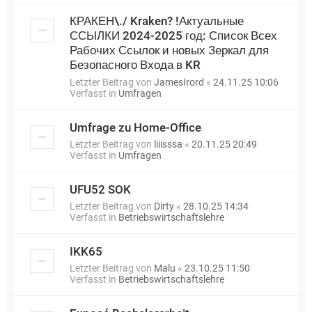
КРАКЕН\./ Kraken? !Актуальные
ССЫЛКИ 2024-2025 год: Список Всех
Рабочих Ссылок и новых Зеркал для
Безопасного Входа в KR
Letzter Beitrag von
JamesIrord
«
24.11.25 10:06
Verfasst in
Umfragen
Umfrage zu Home-Office
Letzter Beitrag von
liiisssa
«
20.11.25 20:49
Verfasst in
Umfragen
UFU52 SOK
Letzter Beitrag von
Dirty
«
28.10.25 14:34
Verfasst in
Betriebswirtschaftslehre
IKK65
Letzter Beitrag von
Malu
«
23.10.25 11:50
Verfasst in
Betriebswirtschaftslehre