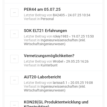
PER44 am 05.07.25
Letzter Beitrag von
BA2405
«
24.07.25 10:34
Verfasst in
Personal
SOK ELT21 Erfahrungen
Letzter Beitrag von
rckey1983
«
19.07.25 15:50
Verfasst in
Ingenieurwissenschaften (inkl.
Wirtschaftsingenieurwesen)
Vernetzungsmöglichkeiten?
Letzter Beitrag von
Wrobel
«
29.05.25 16:26
Verfasst in
Kunterbunt
AUT20-Laborbericht
Letzter Beitrag von
larissa5.1
«
20.05.25 19:08
Verfasst in
Ingenieurwissenschaften (inkl.
Wirtschaftsingenieurwesen)
KON28(GL Produktentwicklung und
KOnstruktion)