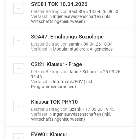
SYD81 TOK 10.04.2026
Letzter Beitrag von
BastiSta
«
13.04.26 08:50
Verfasst in
Ingenieurwissenschaften (inkl.
Wirtschaftsingenieurwesen)
SOA47: Ernährungs-Soziologie
Letzter Beitrag von
samir
«
09.04.26 10:34
Verfasst in
Modular studieren: Allgemeines
CSI21 Klausur - Frage
Letzter Beitrag von
Jannik Scharrer
«
25.03.26
11:46
Verfasst in
Informatik/EDV (inkl.
Programmiersprachen)
Klausur TOK PHY10
Letzter Beitrag von
luzank
«
17.03.26 19:45
Verfasst in
Ingenieurwissenschaften (inkl.
Wirtschaftsingenieurwesen)
EVW01 Klausur