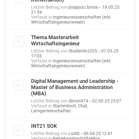
Letzter Beitrag von
josipjozo.brnos
«
19.05.25
21:54
Verfasst in
Ingenieurwissenschaften (inkl.
Wirtschaftsingenieurwesen)
Thema Masterarbeit
Wirtschaftsingenieur
Letzter Beitrag von
Studentin2325
«
07.05.25
17:03
Verfasst in
Ingenieurwissenschaften (inkl.
Wirtschaftsingenieurwesen)
Digital Management und Leadership -
Master of Business Administration
(MBA)
Letzter Beitrag von
Simon974
«
02.05.25 23:07
Verfasst in
Stammtisch, Chat,
Lerngemeinschaften
INT21 SOK
Letzter Beitrag von
Loddi
«
06.04.25 12:41
Verfasst in
Betriebswirtschaftslehre