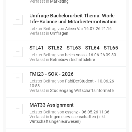
Verfasst in
Marketing
Umfrage Bachelorarbeit Thema: Work-
Life-Balance und Mitarbeitermotivation
Letzter Beitrag von
Aileen V.
«
16.07.26 21:16
Verfasst in
Umfragen
STL41 - STL62 - STL63 - STL64 - STL65
Letzter Beitrag von
helen.voss
«
16.06.26 09:30
Verfasst in
Betriebswirtschaftslehre
FMI23 - SOK - 2026
Letzter Beitrag von
FabiDerStudent
«
10.06.26
10:58
Verfasst in
Studiengang Wirtschaftsinformatik
MAT33 Assignment
Letzter Beitrag von
essenz
«
06.05.26 11:36
Verfasst in
Ingenieurwissenschaften (inkl.
Wirtschaftsingenieurwesen)