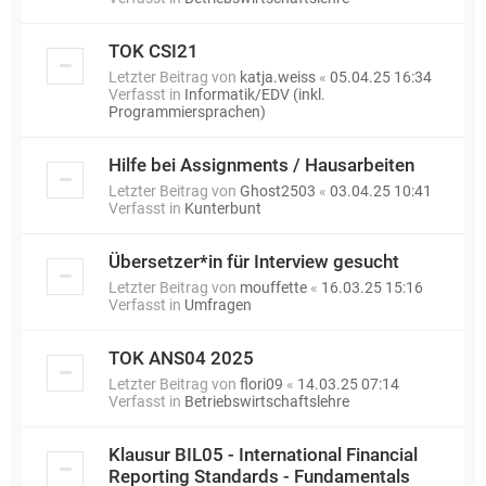
TOK CSI21
Letzter Beitrag von
katja.weiss
«
05.04.25 16:34
Verfasst in
Informatik/EDV (inkl.
Programmiersprachen)
Hilfe bei Assignments / Hausarbeiten
Letzter Beitrag von
Ghost2503
«
03.04.25 10:41
Verfasst in
Kunterbunt
Übersetzer*in für Interview gesucht
Letzter Beitrag von
mouffette
«
16.03.25 15:16
Verfasst in
Umfragen
TOK ANS04 2025
Letzter Beitrag von
flori09
«
14.03.25 07:14
Verfasst in
Betriebswirtschaftslehre
Klausur BIL05 - International Financial
Reporting Standards - Fundamentals