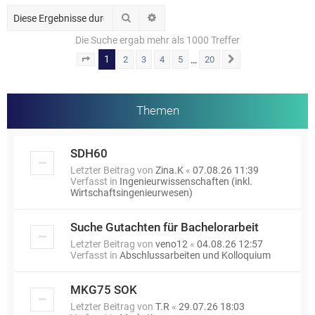
Suche
Erweiterte Suche
Die Suche ergab mehr als 1000 Treffer
1
…
2
3
4
5
20
Seite
1
von
20
Nächste
Themen
SDH60
Letzter Beitrag von
Zina.K
«
07.08.26 11:39
Verfasst in
Ingenieurwissenschaften (inkl.
Wirtschaftsingenieurwesen)
Suche Gutachten für Bachelorarbeit
Letzter Beitrag von
veno12
«
04.08.26 12:57
Verfasst in
Abschlussarbeiten und Kolloquium
MKG75 SOK
Letzter Beitrag von
T.R
«
29.07.26 18:03