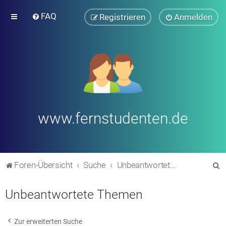
FAQ
Registrieren
Anmelden
www.fernstudenten.de
S
Foren-Übersicht
Suche
Unbeantwortete Themen
u
Unbeantwortete Themen
c
h
e
Zur erweiterten Suche