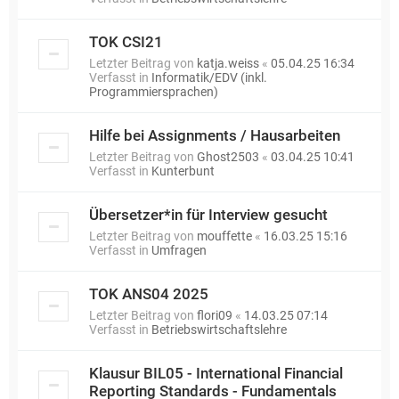
TOK CSI21
Letzter Beitrag von
katja.weiss
«
05.04.25 16:34
Verfasst in
Informatik/EDV (inkl.
Programmiersprachen)
Hilfe bei Assignments / Hausarbeiten
Letzter Beitrag von
Ghost2503
«
03.04.25 10:41
Verfasst in
Kunterbunt
Übersetzer*in für Interview gesucht
Letzter Beitrag von
mouffette
«
16.03.25 15:16
Verfasst in
Umfragen
TOK ANS04 2025
Letzter Beitrag von
flori09
«
14.03.25 07:14
Verfasst in
Betriebswirtschaftslehre
Klausur BIL05 - International Financial
Reporting Standards - Fundamentals