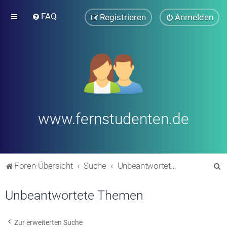
FAQ
Registrieren
Anmelden
www.fernstudenten.de
S
Foren-Übersicht
Suche
Unbeantwortete Themen
u
Unbeantwortete Themen
c
h
e
Zur erweiterten Suche