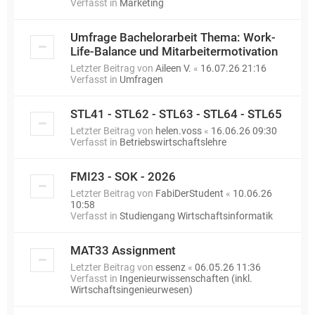
Verfasst in
Marketing
Umfrage Bachelorarbeit Thema: Work-
Life-Balance und Mitarbeitermotivation
Letzter Beitrag von
Aileen V.
«
16.07.26 21:16
Verfasst in
Umfragen
STL41 - STL62 - STL63 - STL64 - STL65
Letzter Beitrag von
helen.voss
«
16.06.26 09:30
Verfasst in
Betriebswirtschaftslehre
FMI23 - SOK - 2026
Letzter Beitrag von
FabiDerStudent
«
10.06.26
10:58
Verfasst in
Studiengang Wirtschaftsinformatik
MAT33 Assignment
Letzter Beitrag von
essenz
«
06.05.26 11:36
Verfasst in
Ingenieurwissenschaften (inkl.
Wirtschaftsingenieurwesen)