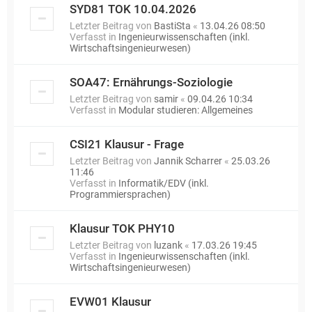
SYD81 TOK 10.04.2026
Letzter Beitrag von
BastiSta
«
13.04.26 08:50
Verfasst in
Ingenieurwissenschaften (inkl.
Wirtschaftsingenieurwesen)
SOA47: Ernährungs-Soziologie
Letzter Beitrag von
samir
«
09.04.26 10:34
Verfasst in
Modular studieren: Allgemeines
CSI21 Klausur - Frage
Letzter Beitrag von
Jannik Scharrer
«
25.03.26
11:46
Verfasst in
Informatik/EDV (inkl.
Programmiersprachen)
Klausur TOK PHY10
Letzter Beitrag von
luzank
«
17.03.26 19:45
Verfasst in
Ingenieurwissenschaften (inkl.
Wirtschaftsingenieurwesen)
EVW01 Klausur