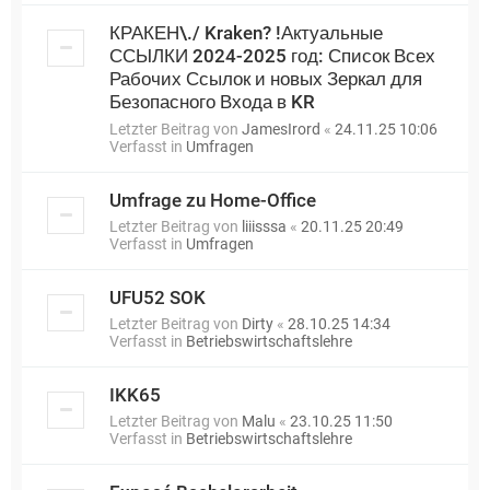
КРАКЕН\./ Kraken? !Актуальные
ССЫЛКИ 2024-2025 год: Список Всех
Рабочих Ссылок и новых Зеркал для
Безопасного Входа в KR
Letzter Beitrag von
JamesIrord
«
24.11.25 10:06
Verfasst in
Umfragen
Umfrage zu Home-Office
Letzter Beitrag von
liiisssa
«
20.11.25 20:49
Verfasst in
Umfragen
UFU52 SOK
Letzter Beitrag von
Dirty
«
28.10.25 14:34
Verfasst in
Betriebswirtschaftslehre
IKK65
Letzter Beitrag von
Malu
«
23.10.25 11:50
Verfasst in
Betriebswirtschaftslehre