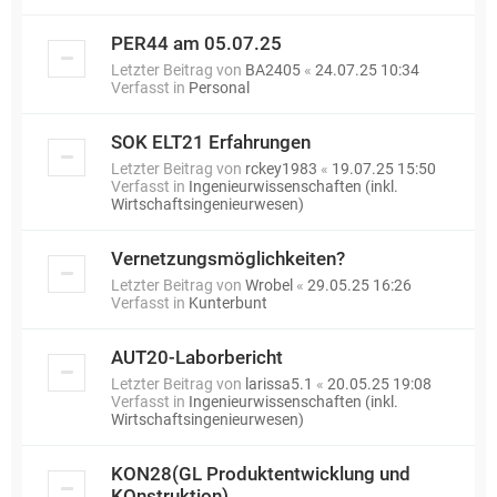
PER44 am 05.07.25
Letzter Beitrag von
BA2405
«
24.07.25 10:34
Verfasst in
Personal
SOK ELT21 Erfahrungen
Letzter Beitrag von
rckey1983
«
19.07.25 15:50
Verfasst in
Ingenieurwissenschaften (inkl.
Wirtschaftsingenieurwesen)
Vernetzungsmöglichkeiten?
Letzter Beitrag von
Wrobel
«
29.05.25 16:26
Verfasst in
Kunterbunt
AUT20-Laborbericht
Letzter Beitrag von
larissa5.1
«
20.05.25 19:08
Verfasst in
Ingenieurwissenschaften (inkl.
Wirtschaftsingenieurwesen)
KON28(GL Produktentwicklung und
KOnstruktion)