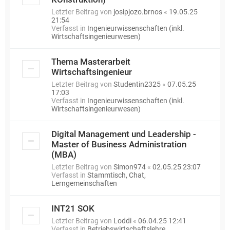
Letzter Beitrag von
josipjozo.brnos
«
19.05.25
21:54
Verfasst in
Ingenieurwissenschaften (inkl.
Wirtschaftsingenieurwesen)
Thema Masterarbeit
Wirtschaftsingenieur
Letzter Beitrag von
Studentin2325
«
07.05.25
17:03
Verfasst in
Ingenieurwissenschaften (inkl.
Wirtschaftsingenieurwesen)
Digital Management und Leadership -
Master of Business Administration
(MBA)
Letzter Beitrag von
Simon974
«
02.05.25 23:07
Verfasst in
Stammtisch, Chat,
Lerngemeinschaften
INT21 SOK
Letzter Beitrag von
Loddi
«
06.04.25 12:41
Verfasst in
Betriebswirtschaftslehre