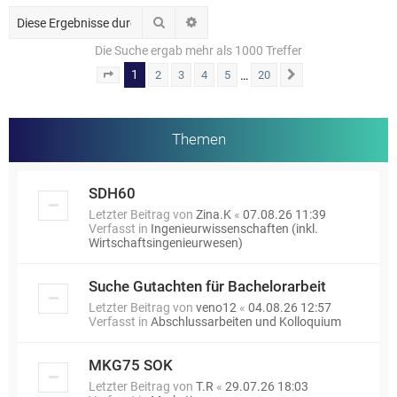
Suche
Erweiterte Suche
Die Suche ergab mehr als 1000 Treffer
1
…
2
3
4
5
20
Seite
1
von
20
Nächste
Themen
SDH60
Letzter Beitrag von
Zina.K
«
07.08.26 11:39
Verfasst in
Ingenieurwissenschaften (inkl.
Wirtschaftsingenieurwesen)
Suche Gutachten für Bachelorarbeit
Letzter Beitrag von
veno12
«
04.08.26 12:57
Verfasst in
Abschlussarbeiten und Kolloquium
MKG75 SOK
Letzter Beitrag von
T.R
«
29.07.26 18:03