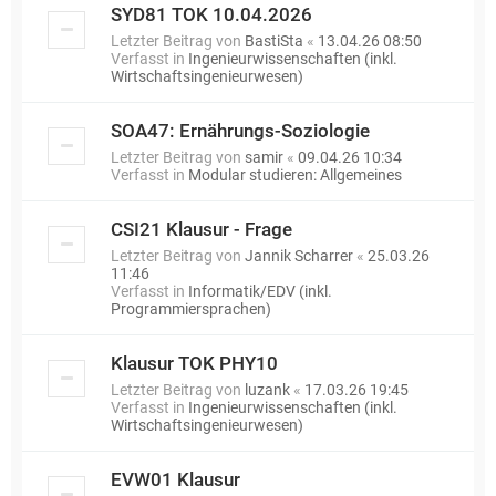
SYD81 TOK 10.04.2026
Letzter Beitrag von
BastiSta
«
13.04.26 08:50
Verfasst in
Ingenieurwissenschaften (inkl.
Wirtschaftsingenieurwesen)
SOA47: Ernährungs-Soziologie
Letzter Beitrag von
samir
«
09.04.26 10:34
Verfasst in
Modular studieren: Allgemeines
CSI21 Klausur - Frage
Letzter Beitrag von
Jannik Scharrer
«
25.03.26
11:46
Verfasst in
Informatik/EDV (inkl.
Programmiersprachen)
Klausur TOK PHY10
Letzter Beitrag von
luzank
«
17.03.26 19:45
Verfasst in
Ingenieurwissenschaften (inkl.
Wirtschaftsingenieurwesen)
EVW01 Klausur