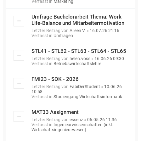
Verfasst in
Marketing
Umfrage Bachelorarbeit Thema: Work-
Life-Balance und Mitarbeitermotivation
Letzter Beitrag von
Aileen V.
«
16.07.26 21:16
Verfasst in
Umfragen
STL41 - STL62 - STL63 - STL64 - STL65
Letzter Beitrag von
helen.voss
«
16.06.26 09:30
Verfasst in
Betriebswirtschaftslehre
FMI23 - SOK - 2026
Letzter Beitrag von
FabiDerStudent
«
10.06.26
10:58
Verfasst in
Studiengang Wirtschaftsinformatik
MAT33 Assignment
Letzter Beitrag von
essenz
«
06.05.26 11:36
Verfasst in
Ingenieurwissenschaften (inkl.
Wirtschaftsingenieurwesen)