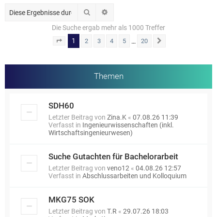
Suche
Erweiterte Suche
Die Suche ergab mehr als 1000 Treffer
1
…
2
3
4
5
20
Seite
1
von
20
Nächste
Themen
SDH60
Letzter Beitrag von
Zina.K
«
07.08.26 11:39
Verfasst in
Ingenieurwissenschaften (inkl.
Wirtschaftsingenieurwesen)
Suche Gutachten für Bachelorarbeit
Letzter Beitrag von
veno12
«
04.08.26 12:57
Verfasst in
Abschlussarbeiten und Kolloquium
MKG75 SOK
Letzter Beitrag von
T.R
«
29.07.26 18:03