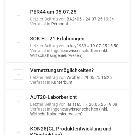
PER44 am 05.07.25
Letzter Beitrag von
BA2405
«
24.07.25 10:34
Verfasst in
Personal
SOK ELT21 Erfahrungen
Letzter Beitrag von
rckey1983
«
19.07.25 15:50
Verfasst in
Ingenieurwissenschaften (inkl.
Wirtschaftsingenieurwesen)
Vernetzungsmöglichkeiten?
Letzter Beitrag von
Wrobel
«
29.05.25 16:26
Verfasst in
Kunterbunt
AUT20-Laborbericht
Letzter Beitrag von
larissa5.1
«
20.05.25 19:08
Verfasst in
Ingenieurwissenschaften (inkl.
Wirtschaftsingenieurwesen)
KON28(GL Produktentwicklung und
KOnstruktion)