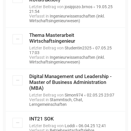
Letzter Beitrag von
josipjozo.brnos
«
19.05.25
21:54
Verfasst in
Ingenieurwissenschaften (inkl.
Wirtschaftsingenieurwesen)
Thema Masterarbeit
Wirtschaftsingenieur
Letzter Beitrag von
Studentin2325
«
07.05.25
17:03
Verfasst in
Ingenieurwissenschaften (inkl.
Wirtschaftsingenieurwesen)
Digital Management und Leadership -
Master of Business Administration
(MBA)
Letzter Beitrag von
Simon974
«
02.05.25 23:07
Verfasst in
Stammtisch, Chat,
Lerngemeinschaften
INT21 SOK
Letzter Beitrag von
Loddi
«
06.04.25 12:41
Verfasst in
Betriebswirtschaftslehre