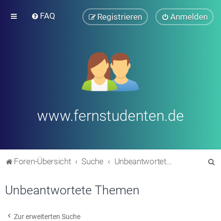
FAQ
Registrieren
Anmelden
www.fernstudenten.de
S
Foren-Übersicht
Suche
Unbeantwortete Themen
u
Unbeantwortete Themen
c
h
e
Zur erweiterten Suche