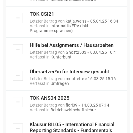
TOK CSI21
Letzter Beitrag von
katja.weiss
«
05.04.25 16:34
Verfasst in
Informatik/EDV (inkl.
Programmiersprachen)
Hilfe bei Assignments / Hausarbeiten
Letzter Beitrag von
Ghost2503
«
03.04.25 10:41
Verfasst in
Kunterbunt
Übersetzer*in für Interview gesucht
Letzter Beitrag von
mouffette
«
16.03.25 15:16
Verfasst in
Umfragen
TOK ANS04 2025
Letzter Beitrag von
flori09
«
14.03.25 07:14
Verfasst in
Betriebswirtschaftslehre
Klausur BIL05 - International Financial
Reporting Standards - Fundamentals