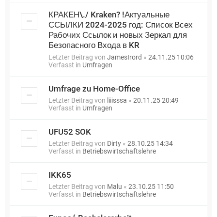
КРАКЕН\./ Kraken? !Актуальные
ССЫЛКИ 2024-2025 год: Список Всех
Рабочих Ссылок и новых Зеркал для
Безопасного Входа в KR
Letzter Beitrag von
JamesIrord
«
24.11.25 10:06
Verfasst in
Umfragen
Umfrage zu Home-Office
Letzter Beitrag von
liiisssa
«
20.11.25 20:49
Verfasst in
Umfragen
UFU52 SOK
Letzter Beitrag von
Dirty
«
28.10.25 14:34
Verfasst in
Betriebswirtschaftslehre
IKK65
Letzter Beitrag von
Malu
«
23.10.25 11:50
Verfasst in
Betriebswirtschaftslehre