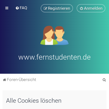
FAQ
Registrieren
Anmelden
www.fernstudenten.de
S
Foren-Übersicht
u
c
Alle Cookies löschen
h
e