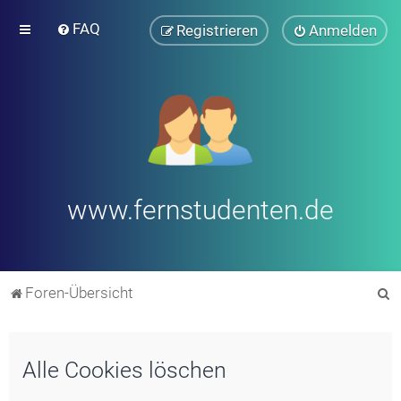
FAQ
Registrieren
Anmelden
www.fernstudenten.de
S
Foren-Übersicht
u
c
Alle Cookies löschen
h
e