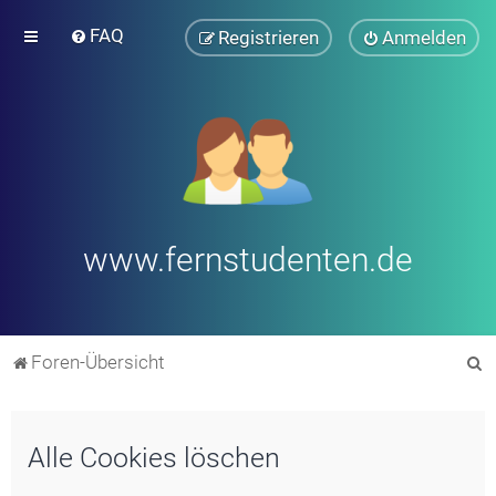
FAQ
Registrieren
Anmelden
www.fernstudenten.de
S
Foren-Übersicht
u
c
Alle Cookies löschen
h
e