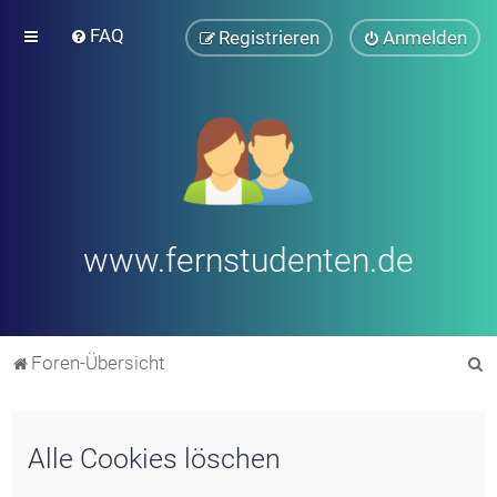
FAQ
Registrieren
Anmelden
www.fernstudenten.de
S
Foren-Übersicht
u
c
Alle Cookies löschen
h
e