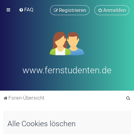
FAQ
Registrieren
Anmelden
www.fernstudenten.de
S
Foren-Übersicht
u
c
Alle Cookies löschen
h
e