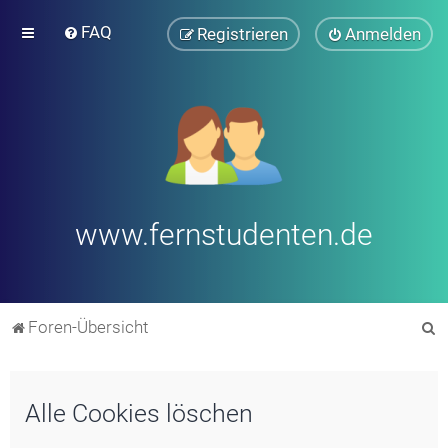
FAQ
Registrieren
Anmelden
www.fernstudenten.de
S
Foren-Übersicht
u
c
Alle Cookies löschen
h
e