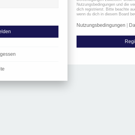
Nutzungsbedingungen und die ve
dich registrierst. Bitte beachte a
wenn du dich in diesem Board be
Nutzungsbedingungen
|
Da
Regi
rgessen
ite