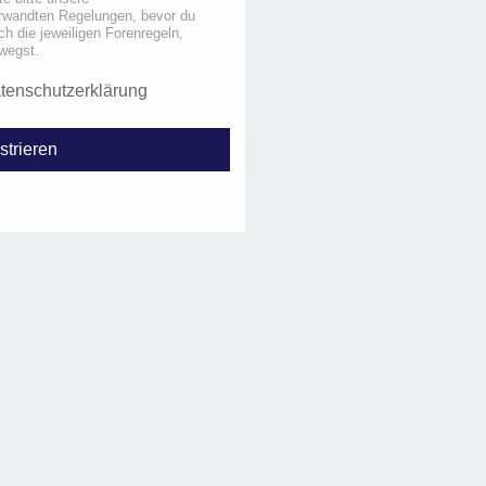
rwandten Regelungen, bevor du
uch die jeweiligen Forenregeln,
wegst.
tenschutzerklärung
strieren