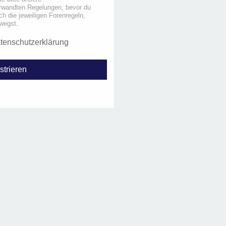
rwandten Regelungen, bevor du
uch die jeweiligen Forenregeln,
wegst.
tenschutzerklärung
strieren