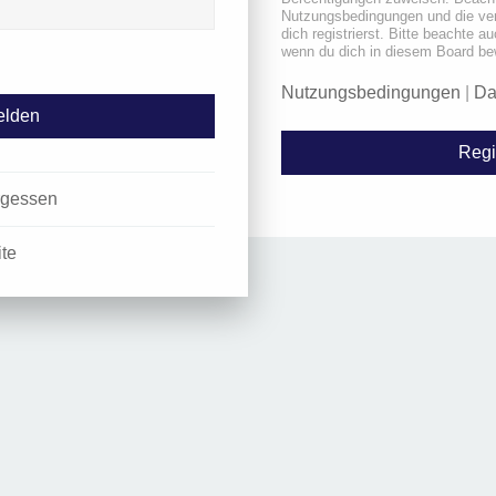
Nutzungsbedingungen und die ve
dich registrierst. Bitte beachte a
wenn du dich in diesem Board be
Nutzungsbedingungen
|
Da
Regi
rgessen
ite