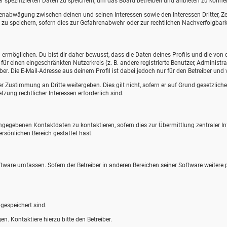
r spezifizierten Daten zu speichern, um das Board betreiben und anbieten zu könne
ssenabwägung zwischen deinen und seinen Interessen sowie den Interessen Dritter, 
u speichern, sofern dies zur Gefahrenabwehr oder zur rechtlichen Nachverfolgbarke
rmöglichen. Du bist dir daher bewusst, dass die Daten deines Profils und die von dir
 für einen eingeschränkten Nutzerkreis (z. B. andere registrierte Benutzer, Adminis
r. Die E-Mail-Adresse aus deinem Profil ist dabei jedoch nur für den Betreiber un
r Zustimmung an Dritte weitergeben. Dies gilt nicht, sofern er auf Grund gesetzlich
tzung rechtlicher Interessen erforderlich sind.
angegebenen Kontaktdaten zu kontaktieren, sofern dies zur Übermittlung zentraler In
ersönlichen Bereich gestattet hast.
oftware umfassen. Sofern der Betreiber in anderen Bereichen seiner Software weitere
 gespeichert sind.
n. Kontaktiere hierzu bitte den Betreiber.