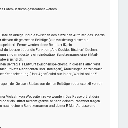
eines Foren-Besuchs gesammelt werden.
e Dateien ablegt und die zwischen den einzelnen Aufrufen des Boards
r die von dir gelesenen Beiträge (zur Markierung dieser als
peichert. Ferner werden deine Benutzer-ID, ein
 du jederzeit über die Funktion „Alle Cookies löschen“ löschen.
erung sind mindestens ein eindeutiger Benutzername, eine E-Mail-
be ersichtlich.
inen Beitrag als Entwurf zwischenspeicherst. In diesen Fällen wird
zählen Private Nachrichten und Umfragen), Änderungen an zentralen
r-Kennzeichnung (User Agent) wird nur in der „Wer ist online?“-
gen, der Gelesen-Status von deinen Beiträgen oder explizit von dir
einer Vielzahl von Webseiten zu verwenden. Das Passwort ist dein
d oder ein Dritter berechtigterweise nach deinem Passwort fragen.
dann nach deinem Benutzernamen und deiner E-Mail-Adresse und