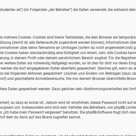
ernstudenten.de“) (im Folgenden „der Betreiber“) die Daten verwendet, die während d
s mehrere Cookies. Cookies sind kleine Textdateien, die dein Browser als temporär
r Sitzung (damit dir alle Seitenaufrufe zugeordnet werden können), Informationen übe
formationen über deine Teilnahme an Umfragen (sofern du nicht angemeldet bist) ges
Die Cookies haben standardmäßig eine Gültigkeit von einem Jahr. Alle Cookies kannst
ierung, in deinem Profil oder deinem persönlichem Bereich angibst. Für die Registri
weitere Daten als notwendig festgelegt wurden, so ist dies für dich vor deren Einga
o werden die dort eingegebenen Daten ebenfalls gespeichert. Gleiches gilt, wenn du e
erhin bei folgenden Aktionen gespeichert: Löschen und Ändern von Beiträgen (dazu 
wort) und gescheiterte Anmeldeversuche. Die von deinem Browser übermittelte Browse
eitere Daten gespeichert werden. Dazu gehören dein Abstimmungsverhalten bei Umfra
hert, so dass es sicher ist. Jedoch wird dir empfohlen, dieses Passwort nicht auf 
orgsam um. Insbesondere wird dich kein Vertreter des Betreibers, von phpBB Limite
ion „Ich habe mein Passwort vergessen“ benutzen. Die phpBB-Software fragt dich 
 mit dem du dann auf das Board zugreifen kannst.