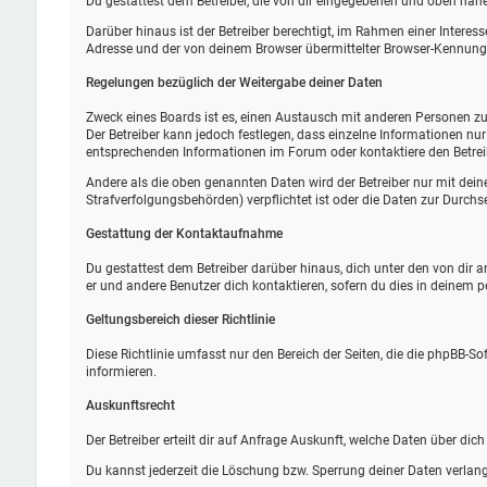
Du gestattest dem Betreiber, die von dir eingegebenen und oben nähe
Darüber hinaus ist der Betreiber berechtigt, im Rahmen einer Intere
Adresse und der von deinem Browser übermittelter Browser-Kennung z
Regelungen bezüglich der Weitergabe deiner Daten
Zweck eines Boards ist es, einen Austausch mit anderen Personen zu e
Der Betreiber kann jedoch festlegen, dass einzelne Informationen nur
entsprechenden Informationen im Forum oder kontaktiere den Betreibe
Andere als die oben genannten Daten wird der Betreiber nur mit deine
Strafverfolgungsbehörden) verpflichtet ist oder die Daten zur Durchse
Gestattung der Kontaktaufnahme
Du gestattest dem Betreiber darüber hinaus, dich unter den von dir 
er und andere Benutzer dich kontaktieren, sofern du dies in deinem p
Geltungsbereich dieser Richtlinie
Diese Richtlinie umfasst nur den Bereich der Seiten, die die phpBB-S
informieren.
Auskunftsrecht
Der Betreiber erteilt dir auf Anfrage Auskunft, welche Daten über dich
Du kannst jederzeit die Löschung bzw. Sperrung deiner Daten verlange