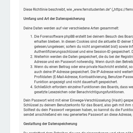
Diese Richtlinie beschreibt, wie „www.fernstudenten.de“ („https://f
Umfang und Art der Datenspeicherung
Deine Daten werden auf vier verschiedene Arten gesammelt:
Die Forensoftware phpBB erstellt bei deinem Besuch des Board
erhalten bleiben. In diesen Cookies sind die aktuelle ID deine
gelesen/ungelesen; sofern du nicht angemeldet bist) sowie In
Authentifizierungsschlüssel und eine Session-ID gespeichert. 
Weiterhin werden die Daten gespeichert, die du bei der Registr
Adresse und ein Passwort notwendig. Wenn durch den Betreiber 
Wenn du einen Beitrag oder eine private Nachricht erstellst, s
auch deine IP-Adresse gespeichert. Die IP-Adresse wird weit
Profildaten (E-Mail-Adresse, Kontoaktivierung, Benutzer-Pass
Funktion angezeigt und nicht dauerhaft gespeichert.
Schließlich erfordern einzelne Funktionen des Boards, dass w
gesetzte Lesezeichen oder Benachrichtigungsfunktionen.
Dein Passwort wird mit einer Einwege-Verschlüsselung (Hash) gespeic
Schlüssel zu deinem Benutzerkonto für das Board, also geh mit ihm s
Solltest du dein Passwort vergessen haben, so kannst du die Funkt
sendet anschließend ein neu generiertes Passwort an diese Adresse,
Gestattung der Datenspeicherung