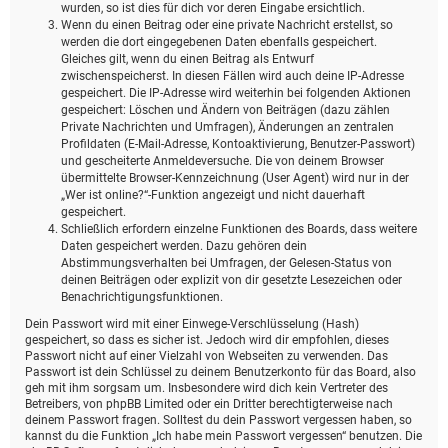
wurden, so ist dies für dich vor deren Eingabe ersichtlich.
Wenn du einen Beitrag oder eine private Nachricht erstellst, so
werden die dort eingegebenen Daten ebenfalls gespeichert.
Gleiches gilt, wenn du einen Beitrag als Entwurf
zwischenspeicherst. In diesen Fällen wird auch deine IP-Adresse
gespeichert. Die IP-Adresse wird weiterhin bei folgenden Aktionen
gespeichert: Löschen und Ändern von Beiträgen (dazu zählen
Private Nachrichten und Umfragen), Änderungen an zentralen
Profildaten (E-Mail-Adresse, Kontoaktivierung, Benutzer-Passwort)
und gescheiterte Anmeldeversuche. Die von deinem Browser
übermittelte Browser-Kennzeichnung (User Agent) wird nur in der
„Wer ist online?“-Funktion angezeigt und nicht dauerhaft
gespeichert.
Schließlich erfordern einzelne Funktionen des Boards, dass weitere
Daten gespeichert werden. Dazu gehören dein
Abstimmungsverhalten bei Umfragen, der Gelesen-Status von
deinen Beiträgen oder explizit von dir gesetzte Lesezeichen oder
Benachrichtigungsfunktionen.
Dein Passwort wird mit einer Einwege-Verschlüsselung (Hash)
gespeichert, so dass es sicher ist. Jedoch wird dir empfohlen, dieses
Passwort nicht auf einer Vielzahl von Webseiten zu verwenden. Das
Passwort ist dein Schlüssel zu deinem Benutzerkonto für das Board, also
geh mit ihm sorgsam um. Insbesondere wird dich kein Vertreter des
Betreibers, von phpBB Limited oder ein Dritter berechtigterweise nach
deinem Passwort fragen. Solltest du dein Passwort vergessen haben, so
kannst du die Funktion „Ich habe mein Passwort vergessen“ benutzen. Die