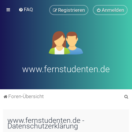
FAQ
Registrieren
Anmelden
www.fernstudenten.de
S
Foren-Übersicht
u
c
www.fernstudenten.de -
h
Datenschutzerklärung
e