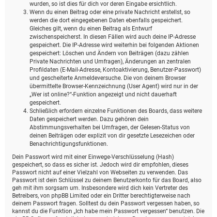
wurden, so ist dies für dich vor deren Eingabe ersichtlich.
Wenn du einen Beitrag oder eine private Nachricht erstellst, so
werden die dort eingegebenen Daten ebenfalls gespeichert.
Gleiches gilt, wenn du einen Beitrag als Entwurf
zwischenspeicherst. In diesen Fällen wird auch deine IP-Adresse
gespeichert. Die IP-Adresse wird weiterhin bei folgenden Aktionen
gespeichert: Löschen und Ändern von Beiträgen (dazu zählen
Private Nachrichten und Umfragen), Änderungen an zentralen
Profildaten (E-Mail-Adresse, Kontoaktivierung, Benutzer-Passwort)
und gescheiterte Anmeldeversuche. Die von deinem Browser
übermittelte Browser-Kennzeichnung (User Agent) wird nur in der
„Wer ist online?“-Funktion angezeigt und nicht dauerhaft
gespeichert.
Schließlich erfordern einzelne Funktionen des Boards, dass weitere
Daten gespeichert werden. Dazu gehören dein
Abstimmungsverhalten bei Umfragen, der Gelesen-Status von
deinen Beiträgen oder explizit von dir gesetzte Lesezeichen oder
Benachrichtigungsfunktionen.
Dein Passwort wird mit einer Einwege-Verschlüsselung (Hash)
gespeichert, so dass es sicher ist. Jedoch wird dir empfohlen, dieses
Passwort nicht auf einer Vielzahl von Webseiten zu verwenden. Das
Passwort ist dein Schlüssel zu deinem Benutzerkonto für das Board, also
geh mit ihm sorgsam um. Insbesondere wird dich kein Vertreter des
Betreibers, von phpBB Limited oder ein Dritter berechtigterweise nach
deinem Passwort fragen. Solltest du dein Passwort vergessen haben, so
kannst du die Funktion „Ich habe mein Passwort vergessen“ benutzen. Die