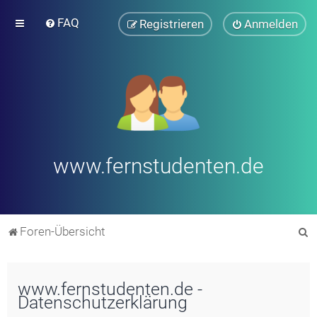
FAQ
Registrieren
Anmelden
www.fernstudenten.de
S
Foren-Übersicht
u
c
www.fernstudenten.de -
h
Datenschutzerklärung
e