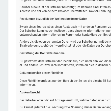
Du gestattest dem Betreiber, die von dir eingegebenen und oben nähe
Darüber hinaus ist der Betreiber berechtigt, im Rahmen einer Intere
Adresse und der von deinem Browser übermittelter Browser-Kennung z
Regelungen bezüglich der Weitergabe deiner Daten
Zweck eines Boards ist es, einen Austausch mit anderen Personen zu e
Der Betreiber kann jedoch festlegen, dass einzelne Informationen nur
entsprechenden Informationen im Forum oder kontaktiere den Betreibe
Andere als die oben genannten Daten wird der Betreiber nur mit deine
Strafverfolgungsbehörden) verpflichtet ist oder die Daten zur Durchse
Gestattung der Kontaktaufnahme
Du gestattest dem Betreiber darüber hinaus, dich unter den von dir 
er und andere Benutzer dich kontaktieren, sofern du dies in deinem p
Geltungsbereich dieser Richtlinie
Diese Richtlinie umfasst nur den Bereich der Seiten, die die phpBB-S
informieren.
Auskunftsrecht
Der Betreiber erteilt dir auf Anfrage Auskunft, welche Daten über dich
Du kannst jederzeit die Löschung bzw. Sperrung deiner Daten verlange