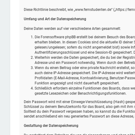
Diese Richtlinie beschreibt, wie „www.fernstudenten.de“ („https://f
Umfang und Art der Datenspeicherung
Deine Daten werden auf vier verschiedene Arten gesammelt:
Die Forensoftware phpBB erstellt bei deinem Besuch des Board
erhalten bleiben. In diesen Cookies sind die aktuelle ID deine
gelesen/ungelesen; sofern du nicht angemeldet bist) sowie In
Authentifizierungsschlüssel und eine Session-ID gespeichert. 
Weiterhin werden die Daten gespeichert, die du bei der Registr
Adresse und ein Passwort notwendig. Wenn durch den Betreiber 
Wenn du einen Beitrag oder eine private Nachricht erstellst, s
auch deine IP-Adresse gespeichert. Die IP-Adresse wird weit
Profildaten (E-Mail-Adresse, Kontoaktivierung, Benutzer-Pass
Funktion angezeigt und nicht dauerhaft gespeichert.
Schließlich erfordern einzelne Funktionen des Boards, dass w
gesetzte Lesezeichen oder Benachrichtigungsfunktionen.
Dein Passwort wird mit einer Einwege-Verschlüsselung (Hash) gespeic
Schlüssel zu deinem Benutzerkonto für das Board, also geh mit ihm s
Solltest du dein Passwort vergessen haben, so kannst du die Funkt
sendet anschließend ein neu generiertes Passwort an diese Adresse,
Gestattung der Datenspeicherung