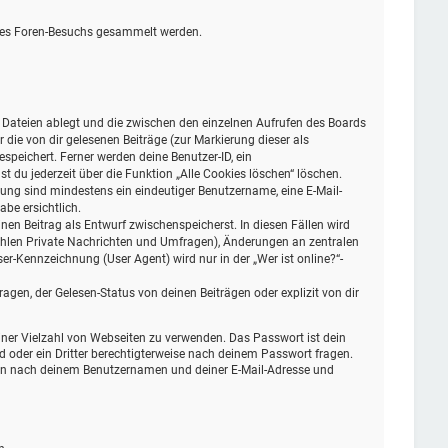
eines Foren-Besuchs gesammelt werden.
e Dateien ablegt und die zwischen den einzelnen Aufrufen des Boards
r die von dir gelesenen Beiträge (zur Markierung dieser als
peichert. Ferner werden deine Benutzer-ID, ein
 du jederzeit über die Funktion „Alle Cookies löschen“ löschen.
erung sind mindestens ein eindeutiger Benutzername, eine E-Mail-
be ersichtlich.
inen Beitrag als Entwurf zwischenspeicherst. In diesen Fällen wird
zählen Private Nachrichten und Umfragen), Änderungen an zentralen
r-Kennzeichnung (User Agent) wird nur in der „Wer ist online?“-
gen, der Gelesen-Status von deinen Beiträgen oder explizit von dir
einer Vielzahl von Webseiten zu verwenden. Das Passwort ist dein
d oder ein Dritter berechtigterweise nach deinem Passwort fragen.
dann nach deinem Benutzernamen und deiner E-Mail-Adresse und