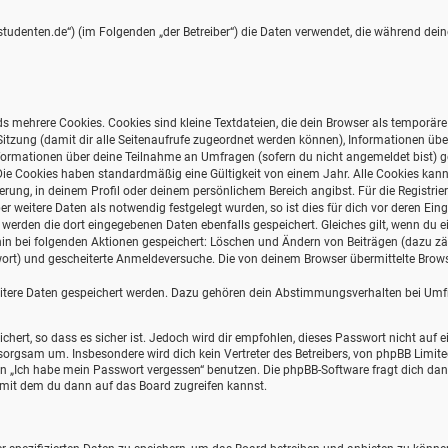
ernstudenten.de“) (im Folgenden „der Betreiber“) die Daten verwendet, die während d
s mehrere Cookies. Cookies sind kleine Textdateien, die dein Browser als temporär
r Sitzung (damit dir alle Seitenaufrufe zugeordnet werden können), Informationen übe
formationen über deine Teilnahme an Umfragen (sofern du nicht angemeldet bist) ges
Die Cookies haben standardmäßig eine Gültigkeit von einem Jahr. Alle Cookies kannst
ierung, in deinem Profil oder deinem persönlichem Bereich angibst. Für die Registri
weitere Daten als notwendig festgelegt wurden, so ist dies für dich vor deren Einga
o werden die dort eingegebenen Daten ebenfalls gespeichert. Gleiches gilt, wenn du e
erhin bei folgenden Aktionen gespeichert: Löschen und Ändern von Beiträgen (dazu 
wort) und gescheiterte Anmeldeversuche. Die von deinem Browser übermittelte Browse
eitere Daten gespeichert werden. Dazu gehören dein Abstimmungsverhalten bei Umfra
hert, so dass es sicher ist. Jedoch wird dir empfohlen, dieses Passwort nicht auf 
orgsam um. Insbesondere wird dich kein Vertreter des Betreibers, von phpBB Limite
ion „Ich habe mein Passwort vergessen“ benutzen. Die phpBB-Software fragt dich 
 mit dem du dann auf das Board zugreifen kannst.