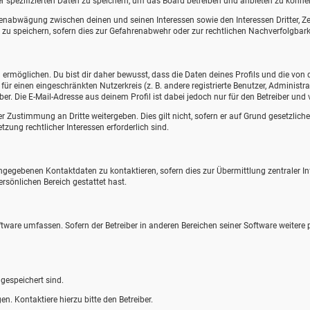
r spezifizierten Daten zu speichern, um das Board betreiben und anbieten zu könne
ssenabwägung zwischen deinen und seinen Interessen sowie den Interessen Dritter, 
u speichern, sofern dies zur Gefahrenabwehr oder zur rechtlichen Nachverfolgbarke
rmöglichen. Du bist dir daher bewusst, dass die Daten deines Profils und die von dir
 für einen eingeschränkten Nutzerkreis (z. B. andere registrierte Benutzer, Adminis
r. Die E-Mail-Adresse aus deinem Profil ist dabei jedoch nur für den Betreiber un
r Zustimmung an Dritte weitergeben. Dies gilt nicht, sofern er auf Grund gesetzlich
tzung rechtlicher Interessen erforderlich sind.
angegebenen Kontaktdaten zu kontaktieren, sofern dies zur Übermittlung zentraler In
ersönlichen Bereich gestattet hast.
oftware umfassen. Sofern der Betreiber in anderen Bereichen seiner Software weitere
 gespeichert sind.
n. Kontaktiere hierzu bitte den Betreiber.