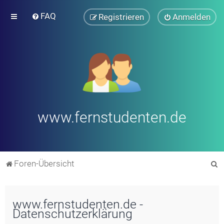
FAQ
Registrieren
Anmelden
www.fernstudenten.de
S
Foren-Übersicht
u
c
www.fernstudenten.de -
h
Datenschutzerklärung
e