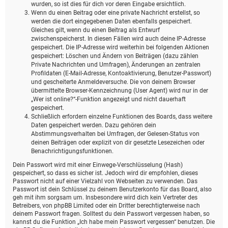
wurden, so ist dies für dich vor deren Eingabe ersichtlich.
Wenn du einen Beitrag oder eine private Nachricht erstellst, so
werden die dort eingegebenen Daten ebenfalls gespeichert.
Gleiches gilt, wenn du einen Beitrag als Entwurf
zwischenspeicherst. In diesen Fällen wird auch deine IP-Adresse
gespeichert. Die IP-Adresse wird weiterhin bei folgenden Aktionen
gespeichert: Löschen und Ändern von Beiträgen (dazu zählen
Private Nachrichten und Umfragen), Änderungen an zentralen
Profildaten (E-Mail-Adresse, Kontoaktivierung, Benutzer-Passwort)
und gescheiterte Anmeldeversuche. Die von deinem Browser
übermittelte Browser-Kennzeichnung (User Agent) wird nur in der
„Wer ist online?“-Funktion angezeigt und nicht dauerhaft
gespeichert.
Schließlich erfordern einzelne Funktionen des Boards, dass weitere
Daten gespeichert werden. Dazu gehören dein
Abstimmungsverhalten bei Umfragen, der Gelesen-Status von
deinen Beiträgen oder explizit von dir gesetzte Lesezeichen oder
Benachrichtigungsfunktionen.
Dein Passwort wird mit einer Einwege-Verschlüsselung (Hash)
gespeichert, so dass es sicher ist. Jedoch wird dir empfohlen, dieses
Passwort nicht auf einer Vielzahl von Webseiten zu verwenden. Das
Passwort ist dein Schlüssel zu deinem Benutzerkonto für das Board, also
geh mit ihm sorgsam um. Insbesondere wird dich kein Vertreter des
Betreibers, von phpBB Limited oder ein Dritter berechtigterweise nach
deinem Passwort fragen. Solltest du dein Passwort vergessen haben, so
kannst du die Funktion „Ich habe mein Passwort vergessen“ benutzen. Die