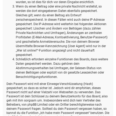
wurden, so ist dies für dich vor deren Eingabe ersichtlich.
Wenn du einen Beitrag oder eine private Nachricht erstellst, so
werden die dort eingegebenen Daten ebenfalls gespeichert.
Gleiches gilt, wenn du einen Beitrag als Entwurf
zwischenspeicherst. In diesen Fällen wird auch deine IP-Adresse
gespeichert. Die IP-Adresse wird weiterhin bei folgenden Aktionen
gespeichert: Löschen und Ändern von Beiträgen (dazu zählen
Private Nachrichten und Umfragen), Änderungen an zentralen
Profildaten (E-Mail-Adresse, Kontoaktivierung, Benutzer-Passwort)
und gescheiterte Anmeldeversuche. Die von deinem Browser
übermittelte Browser-Kennzeichnung (User Agent) wird nur in der
„Wer ist online?“-Funktion angezeigt und nicht dauerhaft
gespeichert.
Schließlich erfordern einzelne Funktionen des Boards, dass weitere
Daten gespeichert werden. Dazu gehören dein
Abstimmungsverhalten bei Umfragen, der Gelesen-Status von
deinen Beiträgen oder explizit von dir gesetzte Lesezeichen oder
Benachrichtigungsfunktionen.
Dein Passwort wird mit einer Einwege-Verschlüsselung (Hash)
gespeichert, so dass es sicher ist. Jedoch wird dir empfohlen, dieses
Passwort nicht auf einer Vielzahl von Webseiten zu verwenden. Das
Passwort ist dein Schlüssel zu deinem Benutzerkonto für das Board, also
geh mit ihm sorgsam um. Insbesondere wird dich kein Vertreter des
Betreibers, von phpBB Limited oder ein Dritter berechtigterweise nach
deinem Passwort fragen. Solltest du dein Passwort vergessen haben, so
kannst du die Funktion „Ich habe mein Passwort vergessen“ benutzen. Die