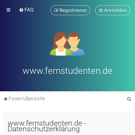
FAQ
Registrieren
Anmelden
www.fernstudenten.de
S
Foren-Übersicht
u
c
www.fernstudenten.de -
h
Datenschutzerklärung
e