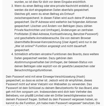
wurden, so ist dies für dich vor deren Eingabe ersichtlich.
Wenn du einen Beitrag oder eine private Nachricht erstellst, so
werden die dort eingegebenen Daten ebenfalls gespeichert.
Gleiches gilt, wenn du einen Beitrag als Entwurf
zwischenspeicherst. In diesen Fällen wird auch deine IP-Adresse
gespeichert. Die IP-Adresse wird weiterhin bei folgenden Aktionen
gespeichert: Löschen und Ändern von Beiträgen (dazu zählen
Private Nachrichten und Umfragen), Änderungen an zentralen
Profildaten (E-Mail-Adresse, Kontoaktivierung, Benutzer-Passwort)
und gescheiterte Anmeldeversuche. Die von deinem Browser
übermittelte Browser-Kennzeichnung (User Agent) wird nur in der
„Wer ist online?“-Funktion angezeigt und nicht dauerhaft
gespeichert.
Schließlich erfordern einzelne Funktionen des Boards, dass weitere
Daten gespeichert werden. Dazu gehören dein
Abstimmungsverhalten bei Umfragen, der Gelesen-Status von
deinen Beiträgen oder explizit von dir gesetzte Lesezeichen oder
Benachrichtigungsfunktionen.
Dein Passwort wird mit einer Einwege-Verschlüsselung (Hash)
gespeichert, so dass es sicher ist. Jedoch wird dir empfohlen, dieses
Passwort nicht auf einer Vielzahl von Webseiten zu verwenden. Das
Passwort ist dein Schlüssel zu deinem Benutzerkonto für das Board, also
geh mit ihm sorgsam um. Insbesondere wird dich kein Vertreter des
Betreibers, von phpBB Limited oder ein Dritter berechtigterweise nach
deinem Passwort fragen. Solltest du dein Passwort vergessen haben, so
kannst du die Funktion „Ich habe mein Passwort vergessen“ benutzen. Die