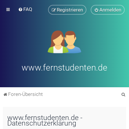
FAQ
Registrieren
Anmelden
www.fernstudenten.de
S
Foren-Übersicht
u
c
www.fernstudenten.de -
h
Datenschutzerklärung
e