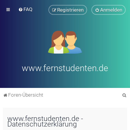
FAQ
Registrieren
Anmelden
www.fernstudenten.de
S
Foren-Übersicht
u
c
www.fernstudenten.de -
h
Datenschutzerklärung
e