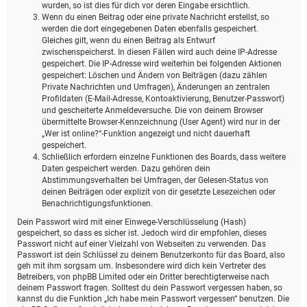
wurden, so ist dies für dich vor deren Eingabe ersichtlich.
Wenn du einen Beitrag oder eine private Nachricht erstellst, so
werden die dort eingegebenen Daten ebenfalls gespeichert.
Gleiches gilt, wenn du einen Beitrag als Entwurf
zwischenspeicherst. In diesen Fällen wird auch deine IP-Adresse
gespeichert. Die IP-Adresse wird weiterhin bei folgenden Aktionen
gespeichert: Löschen und Ändern von Beiträgen (dazu zählen
Private Nachrichten und Umfragen), Änderungen an zentralen
Profildaten (E-Mail-Adresse, Kontoaktivierung, Benutzer-Passwort)
und gescheiterte Anmeldeversuche. Die von deinem Browser
übermittelte Browser-Kennzeichnung (User Agent) wird nur in der
„Wer ist online?“-Funktion angezeigt und nicht dauerhaft
gespeichert.
Schließlich erfordern einzelne Funktionen des Boards, dass weitere
Daten gespeichert werden. Dazu gehören dein
Abstimmungsverhalten bei Umfragen, der Gelesen-Status von
deinen Beiträgen oder explizit von dir gesetzte Lesezeichen oder
Benachrichtigungsfunktionen.
Dein Passwort wird mit einer Einwege-Verschlüsselung (Hash)
gespeichert, so dass es sicher ist. Jedoch wird dir empfohlen, dieses
Passwort nicht auf einer Vielzahl von Webseiten zu verwenden. Das
Passwort ist dein Schlüssel zu deinem Benutzerkonto für das Board, also
geh mit ihm sorgsam um. Insbesondere wird dich kein Vertreter des
Betreibers, von phpBB Limited oder ein Dritter berechtigterweise nach
deinem Passwort fragen. Solltest du dein Passwort vergessen haben, so
kannst du die Funktion „Ich habe mein Passwort vergessen“ benutzen. Die